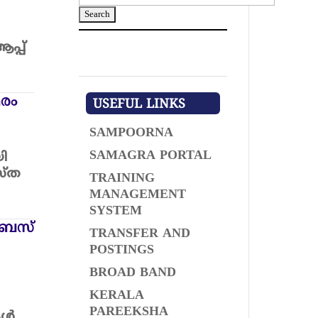
e
a
r
പ്പ്
c
h
f
രം
USEFUL LINKS
o
r
SAMPOORNA
:
SAMAGRA PORTAL
ി
സ്ത
TRAINING
MANAGEMENT
SYSTEM
് ബസ്
TRANSFER AND
POSTINGS
BROAD BAND
KERALA
PAREEKSHA
കൾ