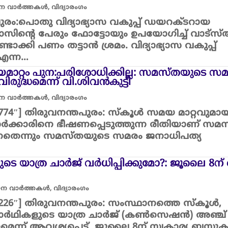
ാന വാർത്തകൾ
,
വിദ്യാരംഗം
ുരം:പൊതു വിദ്യാഭ്യാസ വകുപ്പ് ഡയറക്ടറായ
ിന്റെ പേരും ഫോട്ടോയും ഉപയോഗിച്ച് വാട്സ്ആ
്ടാക്കി പണം തട്ടാൻ ശ്രമം. വിദ്യാഭ്യാസ വകുപ്പ്
എന്ന…
ാറ്റം പുന:പരിശോധിക്കില്ല: സമസ്തയുടെ സമ
രുദ്ധമെന്ന് വി.ശിവന്‍കുട്ടി
ാന വാർത്തകൾ
,
വിദ്യാരംഗം
32774″] തിരുവനന്തപുരം: സ്കൂള്‍ സമയ മാറ്റവുമായ
് സര്‍ക്കാരിനെ ഭീഷണപ്പെടുത്തുന്ന രീതിയാണ് സമ
ുന്നതെന്നും സമസ്തയുടെ സമരം ജനാധിപത്യ
കളുടെ യാത്ര ചാർജ് വർധിപ്പിക്കുമോ?: ജൂലൈ 8ന
ധാന വാർത്തകൾ
,
വിദ്യാരംഗം
”32226″] തിരുവനന്തപുരം: സംസ്ഥാനത്തെ സ്കൂൾ,
ാര്‍ഥികളുടെ യാത്ര ചാർജ് (കണ്‍സെഷന്‍) അഞ്ച്
െന്ന് ആവശ്യപ്പെട്ട് ജൂലൈ 8ന് സ്വകാര്യ ബസു