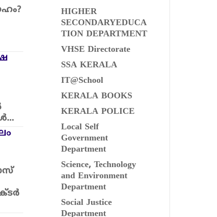
രഹം?
HIGHER
SECONDARYEDUCA
TION DEPARTMENT
VHSE Directorate
്ഷ
SSA KERALA
IT@School
KERALA BOOKS
ൽ
KERALA POLICE
ോൾ…
Local Self
ലം
Government
Department
Science, Technology
ാസ്
and Environment
Department
ക്ടർ
Social Justice
Department