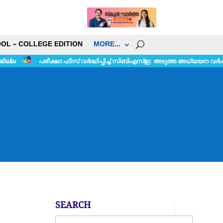
OL – COLLEGE EDITION
MORE…
ക്ഷാ ഫീസ് വർദ്ധിപ്പിച്ച് സിബിഎസ്ഇ: അടുത്ത അധ്യയന വർഷം മുതൽ നടപ്പാക്ക
SEARCH
S