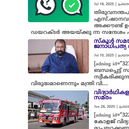
Jul 18, 2025
|
പ്രധ
തിരുവനന്തപ
എസ്.ഷാനവാസ
അക്കൗണ്ട് ഉണ
ഡയറക്ടർ അയയ്ക്കു ന്ന സന്ദേശം 
സ്കൂൾ സമയമ
ജനാധിപത്യ വി
Jul 10, 2025
|
പ്രധ
[adning id=”
ബന്ധപ്പെട്ട
സ്വീകരിക്ക
വിരുദ്ധമാണെന്നും മന്ത്രി വി….
വിദ്യാര്‍ഥി
സമരം
Jun 26, 2025
|
പ്ര
[adning id=
കോളജ് വിദ്യ
രൂപയാക്കണമ