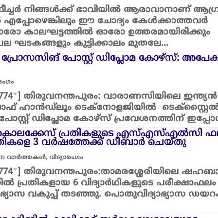
് ഫീച്ചർ നിങ്ങൾക്ക് ഭാവിയിൽ ആരാവാനാണ് ആഗ്
 എപ്പോഴെങ്കിലും ഈ ചോദ്യം കേൾക്കാത്തവർ
. ഓരോ കാലഘട്ടത്തിൽ ഓരോ ഉത്തരമായിരിക്കും
പല ഘടകങ്ങളും കുട്ടിക്കാലം മുതലേ…
 പ്രോസസിങ് പോസ്റ്റ് ഡിപ്ലോമ കോഴ്സ്: അപേക
ാരംഗം
”32774″] തിരുവനന്തപുരം: വാരാണസിയിലെ ഇന്ത്യൻ
യൂട്ട് ഓഫ് ഹാൻഡ്‍ലൂം ടെക്നോളജിയിൽ ടെക്സ്റ്റൈ
ോസ്റ്റ് ഡിപ്ലോമ കോഴ്സ് പ്രവേശനത്തിന് ഇപ്പ
ലക്കേസ് പ്രതികളുടെ എസ്‌എസ്‌എല്‍സി ഫ
തികളെ 3 വര്‍ഷത്തേക്ക് ഡീബാര്‍ ചെയ്തു
ാന വാർത്തകൾ
,
വിദ്യാരംഗം
”32774″] തിരുവനന്തപുരം:താമരശ്ശേരിയിലെ ഷഹബ
്‍ പ്രതികളായ 6 വിദ്യാർഥികളുടെ പരീക്ഷാഫലം
ഭ്യാസ വകുപ്പ് തടഞ്ഞു. പൊതുവിദ്യാഭ്യാസ ഡയറ