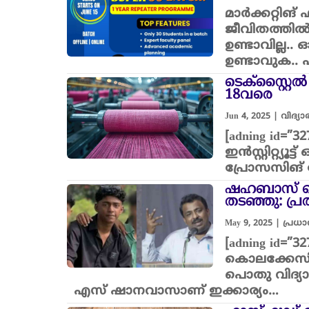
മാർക്കറ്റിങ
ജീവിതത്തിൽ
ഉണ്ടാവില്ല.
ഉണ്ടാവുക.. 
ടെക്സ്റ്റൈൽ
18വരെ
Jun 4, 2025
|
വിദ്യ
[adning id=
ഇൻസ്റ്റിറ്റ്
പ്രോസസിങ് പ
ഷഹബാസ് കൊ
തടഞ്ഞു: പ്ര
May 9, 2025
|
പ്രധ
[adning id=
കൊലക്കേസില
പൊതു വിദ്യാ
എസ് ഷാനവാസാണ് ഇക്കാര്യം…