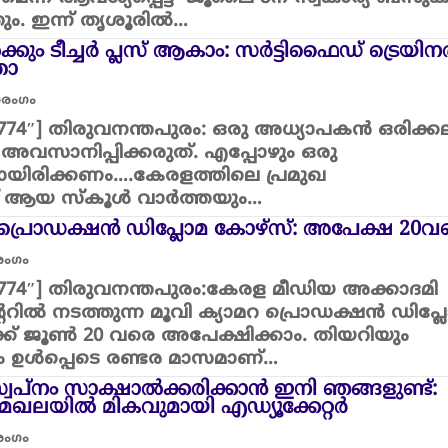
ം. ഇന്ന് തൃശൂരില്‍…
്കും ടീച്ചർ പ്ലസ് ആകാം: സർട്ടിഫൈഡ് ട്രെയിന
താ
യാരംഗം
”32774″] തിരുവനന്തപുരം: ഒരു അധ്യാപകൻ ഒരിക്ക
അവസാനിപ്പിക്കരുത്. എപ്പോഴും ഒരു
യായിരിക്കണം….കേരളത്തിലെ പ്രമുഖ
ക്ക് ആയ സ്കൂൾ വാർത്തയും…
റ പ്രൊഡക്ഷൻ ഡിപ്ലോമ കോഴ്‌സ്: അപേക്ഷ 20വ
ാരംഗം
”32774″] തിരുവനന്തപുരം:കേരള മീഡിയ അക്കാദമി
ററിൽ നടത്തുന്ന മൂവി ക്യാമറ പ്രൊഡക്ഷൻ ഡിപ്
്ക് ജൂൺ 20 വരെ അപേക്ഷിക്കാം. തിയറിയും
ലും ഉൾപ്പെടെ രണ്ടര മാസമാണ്…
്വപ്നം സാക്ഷാൽക്കരിക്കാൻ ഇനി ഞങ്ങളുണ്ട്:
 മേഖലയിൽ മികവുമായി എഡ്യൂക്കേറ്റർ
ാരംഗം