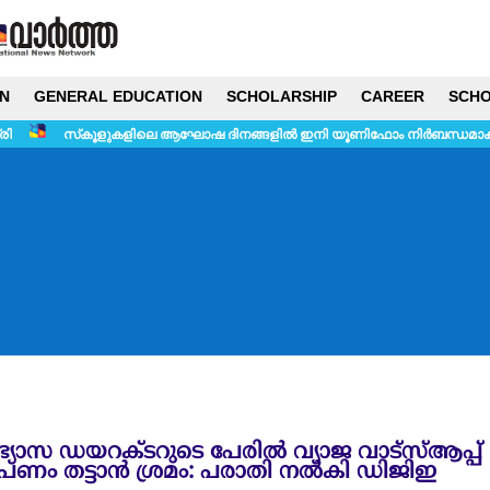
N
GENERAL EDUCATION
SCHOLARSHIP
CAREER
SCHO
ളുകളിലെ ആഘോഷ ദിനങ്ങളിൽ ഇനി യൂണിഫോം നിർബന്ധമാക്കില്ല
പരീ
ഭ്യാസ ഡയറക്ടറുടെ പേരിൽ വ്യാജ വാട്സ്ആപ്പ്
 പണം തട്ടാൻ ശ്രമം: പരാതി നൽകി ഡിജിഇ