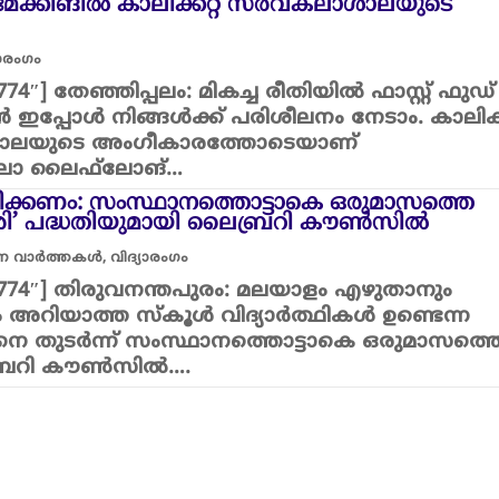
് മേക്കിങിൽ കാലിക്കറ്റ്‌ സർവകലാശാലയുടെ
യാരംഗം
2774″] തേഞ്ഞിപ്പലം: മികച്ച രീതിയിൽ ഫാസ്റ്റ് ഫുഡ്
 ഇപ്പോൾ നിങ്ങൾക്ക് പരിശീലനം നേടാം. കാലിക്കറ്
ലയുടെ അംഗീകാരത്തോടെയാണ്
ശാലാ ലൈഫ്‌ലോങ്…
ക്കണം: സംസ്ഥാനത്തൊട്ടാകെ ഒരുമാസത്തെ
രി’ പദ്ധതിയുമായി ലൈബ്രറി കൗൺസിൽ
ാന വാർത്തകൾ
,
വിദ്യാരംഗം
”32774″] തിരുവനന്തപുരം: മലയാളം എഴുതാനും
 അറിയാത്ത സ്കൂൾ വിദ്യാർത്ഥികൾ ഉണ്ടെന്ന
നെ തുടർന്ന് സംസ്ഥാനത്തൊട്ടാകെ ഒരുമാസത്ത
ൈബ്രറി കൗൺസിൽ….