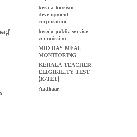
kerala tourism
development
corporation
kerala public service
റ്‌
commission
MID DAY MEAL
MONITORING
KERALA TEACHER
ELIGIBILITY TEST
(K-TET)
Aadhaar
െ