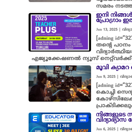
സമരം നടത്തു
ഇനി നിങ്ങൾക
പ്രോഗ്രാം ഇ
Jun 13, 2025
|
വിദ്
[adning id=
തന്റെ പഠനം 
വിദ്യാർത്ഥി
എജ്യൂക്കേഷണൽ ന്യൂസ്‌ നെറ്റ്‌വർ
മൂവി ക്യാമ
Jun 9, 2025
|
വിദ്യ
[adning id=
കൊച്ചി സെന്
കോഴ്‌സിലേക
പ്രാക്ടിക്ക
നിങ്ങളുടെ സ
വിദ്യാഭ്യാസ
Jun 6, 2025
|
വിദ്യ