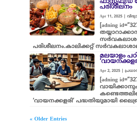
ഫാസ്റ്റ്ഫുഡ
പരിശീലനം
Apr 11, 2025
|
വിദ്
[adning id=”3
തയ്യാറാക്കാൻ
സർവകലാശാ
പരിശീലനം.കാലിക്കറ്റ് സര്‍വകലാ
മലയാളം പഠി
‘വായനക്കള
Apr 2, 2025
|
പ്രധ
[adning id=
വായിക്കാനും
കണ്ടെത്തലി
‘വായനക്കളരി’ പദ്ധതിയുമായി ല
« Older Entries