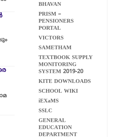
BHAVAN
PRISM –
ർ
PENSIONERS
PORTAL
VICTORS
ലും
SAMETHAM
TEXTBOOK SUPPLY
MONITORING
രെ
SYSTEM 2019-20
KITE DOWNLOADS
SCHOOL WIKI
ലോമ
iEXaMS
SSLC
GENERAL
EDUCATION
DEPARTMENT