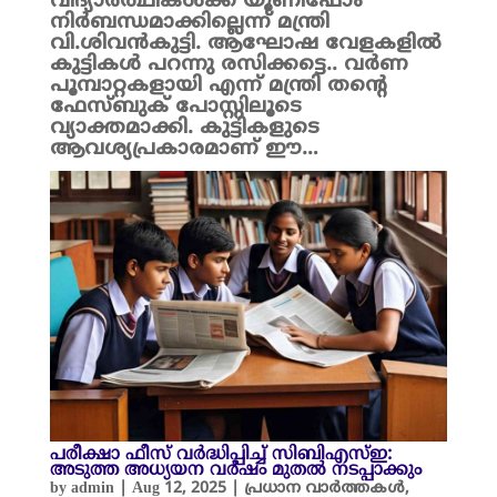
വിദ്യാർത്ഥികൾക്ക് യൂണിഫോം
നിർബന്ധമാക്കില്ലെന്ന് മന്ത്രി
വി.ശിവൻകുട്ടി. ആഘോഷ വേളകളിൽ
കുട്ടികൾ പറന്നു രസിക്കട്ടെ.. വർണ
പൂമ്പാറ്റകളായി എന്ന് മന്ത്രി തന്റെ
ഫേസ്ബുക് പോസ്റ്റിലൂടെ
വ്യാക്തമാക്കി. കുട്ടികളുടെ
ആവശ്യപ്രകാരമാണ് ഈ…
പരീക്ഷാ ഫീസ് വർദ്ധിപ്പിച്ച് സിബിഎസ്ഇ:
അടുത്ത അധ്യയന വർഷം മുതൽ നടപ്പാക്കും
by
admin
|
Aug 12, 2025
|
പ്രധാന വാർത്തകൾ
,