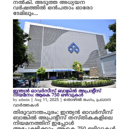
നൽകി. അടുത്ത അധ്യയന
വർഷത്തിൽ ഒൻപതാം ഓരോ
ടേമിലും…
ഇന്ത്യന്‍ ഓവര്‍സീസ് ബാങ്കിൽ അപ്രന്റീസ്
നിയമനം: ആകെ 750 ഒഴിവുകൾ
by
admin
|
Aug 11, 2025
|
തൊഴിൽ രംഗം
,
പ്രധാന
വാർത്തകൾ
തിരുവനന്തപുരം: ഇന്ത്യന്‍ ഓവര്‍സീസ്
ബാങ്കിൽ അപ്രന്റീസ് തസ്തികകളിലെ
നിയമനത്തിന് ഇപ്പോൾ