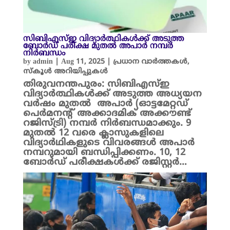
സിബിഎസ്ഇ വിദ്യാർത്ഥികൾക്ക് അടുത്ത
ബോർഡ് പരീക്ഷ മുതൽ അപാർ നമ്പർ
നിർബന്ധം
by
admin
|
Aug 11, 2025
|
പ്രധാന വാർത്തകൾ
,
സ്കൂൾ അറിയിപ്പുകൾ
തിരുവനന്തപുരം: സിബിഎസ്ഇ
വിദ്യാർത്ഥികൾക്ക് അടുത്ത അധ്യയന
വർഷം മുതൽ അപാർ (ഓട്ടമേറ്റഡ്
പെർമനന്റ് അക്കാദമിക് അക്കൗണ്ട്
റജിസ്ട്രി) നമ്പർ നിർബന്ധമാക്കും. 9
മുതൽ 12 വരെ ക്ലാസുകളിലെ
വിദ്യാർഥികളുടെ വിവരങ്ങൾ അപാർ
നമ്പറുമായി ബന്ധിപ്പിക്കണം. 10, 12
ബോർഡ് പരീക്ഷകൾക്ക്‌ രജിസ്റ്റർ…