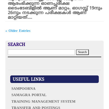
ആരംഭിക്കുന്ന ഓണപ്പരീക്ഷ
ടൈംടേബിളിൽ ആണ് മാറ്റം. ഓഗസ്റ്റ് 19നും
26നും നടക്കുന്ന പരീക്ഷകൾ ആണ്
മാറ്റിയത്….
« Older Entries
SEARCH
S
e
a
r
c
h
f
USEFUL LINKS
o
r
SAMPOORNA
:
SAMAGRA PORTAL
TRAINING MANAGEMENT SYSTEM
TRANSFER AND POSTINGS