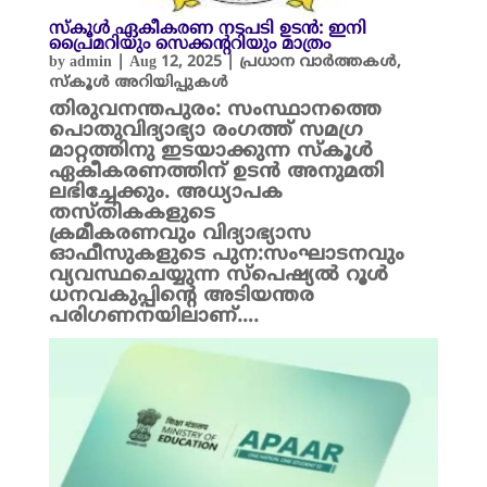
സ്കൂൾ ഏകീകരണ നടപടി ഉടൻ: ഇനി
പ്രൈമറിയും സെക്കന്ററിയും മാത്രം
by
admin
|
Aug 12, 2025
|
പ്രധാന വാർത്തകൾ
,
സ്കൂൾ അറിയിപ്പുകൾ
തിരുവനന്തപുരം: സംസ്ഥാനത്തെ
പൊതുവിദ്യാഭ്യാ രംഗത്ത് സമഗ്ര
മാറ്റത്തിനു ഇടയാക്കുന്ന സ്കൂൾ
ഏകീകരണത്തിന് ഉടൻ അനുമതി
ലഭിച്ചേക്കും. അധ്യാപക
തസ്തികകളുടെ
ക്രമീകരണവും വിദ്യാഭ്യാസ
ഓഫീസുകളുടെ പുന:സംഘാടനവും
വ്യവസ്ഥചെയ്യുന്ന സ്പെഷ്യൽ റൂൾ
ധനവകുപ്പിന്റെ അടിയന്തര
പരിഗണനയിലാണ്….