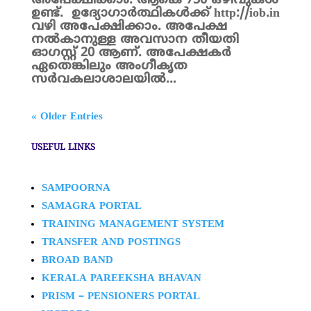
അപേക്ഷിക്കാം. ആകെ 750 ഒഴിവുകൾ
ഉണ്ട്. ഉദ്യോഗാര്‍ത്ഥികള്‍ക്ക് http://iob.in
വഴി അപേക്ഷിക്കാം. അപേക്ഷ
നൽകാനുള്ള അവസാന തീയതി
ഓഗസ്റ്റ് 20 ആണ്. അപേക്ഷകർ
ഏതെങ്കിലും അംഗീകൃത
സര്‍വകലാശാലയില്‍…
« Older Entries
USEFUL LINKS
SAMPOORNA
SAMAGRA PORTAL
TRAINING MANAGEMENT SYSTEM
TRANSFER AND POSTINGS
BROAD BAND
KERALA PAREEKSHA BHAVAN
PRISM – PENSIONERS PORTAL