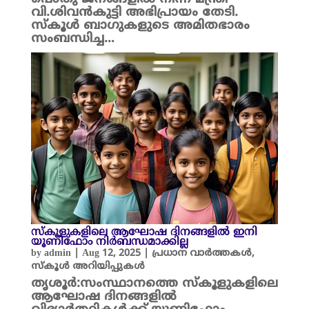
വി.ശിവൻകുട്ടി അഭിപ്രായം തേടി.
സ്കൂൾ ബാഗുകളുടെ അമിതഭാരം
സംബന്ധിച്ച…
സ്‌കൂളുകളിലെ ആഘോഷ ദിനങ്ങളിൽ ഇനി
യൂണിഫോം നിർബന്ധമാക്കില്ല
by
admin
|
Aug 12, 2025
|
പ്രധാന വാർത്തകൾ
,
സ്കൂൾ അറിയിപ്പുകൾ
തൃശൂർ:സംസ്ഥാനത്തെ സ്‌കൂളുകളിലെ
ആഘോഷ ദിനങ്ങളിൽ