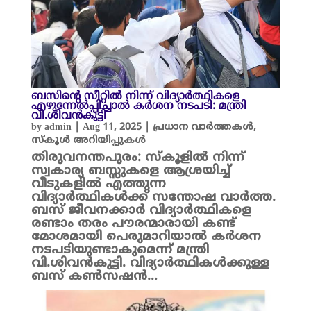
ബസിന്റെ സീറ്റിൽ നിന്ന് വിദ്യാർത്ഥികളെ
എഴുന്നേൽപ്പിച്ചാൽ കർശന നടപടി: മന്ത്രി
വി.ശിവൻകുട്ടി
by
admin
|
Aug 11, 2025
|
പ്രധാന വാർത്തകൾ
,
സ്കൂൾ അറിയിപ്പുകൾ
തിരുവനന്തപുരം: സ്കൂളിൽ നിന്ന്
സ്വകാര്യ ബസ്സുകളെ ആശ്രയിച്ച്
വീടുകളിൽ എത്തുന്ന
വിദ്യാർത്ഥികൾക്ക് സന്തോഷ വാർത്ത.
ബസ് ജീവനക്കാർ വിദ്യാർത്ഥികളെ
രണ്ടാം തരം പൗരന്മാരായി കണ്ട്
മോശമായി പെരുമാറിയാൽ കർശന
നടപടിയുണ്ടാകുമെന്ന് മന്ത്രി
വി.ശിവൻകുട്ടി. വിദ്യാർത്ഥികൾക്കുള്ള
ബസ് കൺസഷൻ…