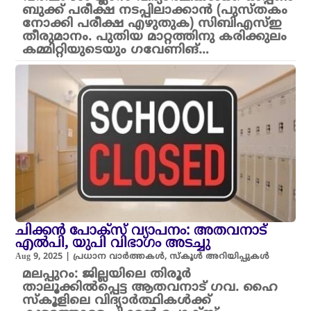
ബുക്ക് പരീക്ഷ നടപ്പിലാക്കാൻ (പുസ്തകം
നോക്കി പരീക്ഷ എഴുതുക) സിബിഎസ്ഇ
തീരുമാനം. പുതിയ മാറ്റത്തിനു കരിക്കുലം
കമ്മിറ്റിയുടെയും ഗവേണിങ്…
ചിക്കൻ പോക്സ് വ്യാപനം: അതവനാട്
എൽപി, യുപി വിഭാഗം അടച്ചു
Aug 9, 2025
|
പ്രധാന വാർത്തകൾ
,
സ്കൂൾ അറിയിപ്പുകൾ
മലപ്പുറം: ജില്ലയിലെ തിരൂർ
താലൂക്കിൽപ്പെട്ട ആതവനാട് ഗവ. ഹൈ
സ്കൂളിലെ വിദ്യാർത്ഥികൾക്ക്