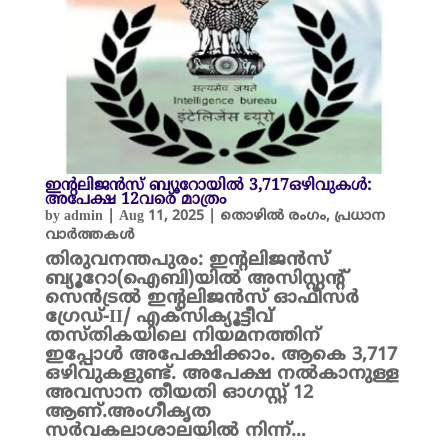
ഇന്റലിജന്‍സ് ബ്യൂറോയിൽ 3,717ഒഴിവുകള്‍:
അപേക്ഷ 12വരെ മാത്രം
by
admin
|
Aug 11, 2025
|
തൊഴിൽ രംഗം
,
പ്രധാന
വാർത്തകൾ
തിരുവനന്തപുരം: ഇന്റലിജന്‍സ്
ബ്യൂറോ(ഐബി)യിൽ അസിസ്റ്റന്റ്
സെന്‍ട്രല്‍ ഇന്റലിജന്‍സ് ഓഫീസര്‍
ഗ്രേഡ്-II/ എക്‌സിക്യൂട്ടീവ്
തസ്തികയിലെ നിയമനത്തിന്
ഇപ്പോൾ അപേക്ഷിക്കാം. ആകെ 3,717
ഒഴിവുകളുണ്ട്. അപേക്ഷ നൽകാനുള്ള
അവസാന തീയതി ഓഗസ്റ്റ് 12
ആണ്.അംഗീകൃത
സര്‍വകലാശാലയില്‍ നിന്ന്…