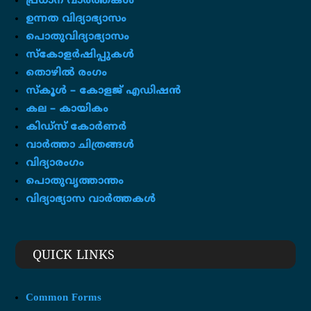
പ്രധാന വാർത്തകൾ
ഉന്നത വിദ്യാഭ്യാസം
പൊതുവിദ്യാഭ്യാസം
സ്കോളർഷിപ്പുകൾ
തൊഴിൽ രംഗം
സ്‌കൂൾ – കോളജ് എഡിഷൻ
കല – കായികം
കിഡ്സ് കോർണർ
വാർത്താ ചിത്രങ്ങൾ
വിദ്യാരംഗം
പൊതുവൃത്താന്തം
വിദ്യാഭ്യാസ വാർത്തകൾ
QUICK LINKS
Common Forms