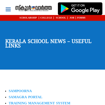
SCHOLARSHIP
|
COLLEGE
|
SCHOOL
|
JOB
|
FORMS
KERALA SCHOOL NEWS – USEFUL
LINKS
SAMPOORNA
SAMAGRA PORTAL
TRAINING MANAGEMENT SYSTEM