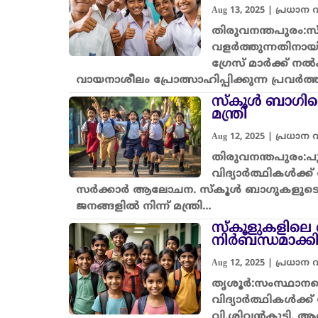
Aug 13, 2025
|
പ്രധാന
തിരുവനന്തപുരം:
വളർത്തുന്നതിനാ
ഗ്രേസ് മാർക്ക്
വായനാശീലം പ്രോത്സാഹിപ്പിക്കുന്ന പ്രവർ
സ്കൂൾ ബാഗിന്റ
മന്ത്രി
Aug 12, 2025
|
പ്രധാന
തിരുവനന്തപുരം:പ
വിദ്യാർത്ഥികൾക
സർക്കാർ ആലോചന. സ്കൂൾ ബാഗുകളുടെ ഭാരം
ജനങ്ങളിൽ നിന്ന് മന്ത്രി…
സ്‌കൂളുകളില
നിർബന്ധമാക്കില
Aug 12, 2025
|
പ്രധാന
തൃശൂർ:സംസ്ഥാന
വിദ്യാർത്ഥികൾക്ക്
വി.ശിവൻകുട്ടി. ആ