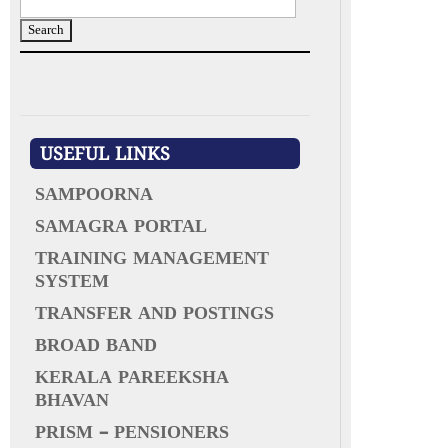
S
e
a
r
c
h
f
USEFUL LINKS
o
r
SAMPOORNA
:
SAMAGRA PORTAL
TRAINING MANAGEMENT
SYSTEM
TRANSFER AND POSTINGS
BROAD BAND
KERALA PAREEKSHA
BHAVAN
PRISM – PENSIONERS