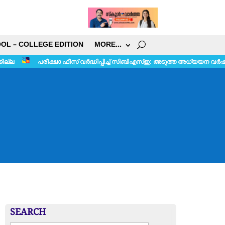
OL – COLLEGE EDITION
MORE…
സ് വർദ്ധിപ്പിച്ച് സിബിഎസ്ഇ: അടുത്ത അധ്യയന വർഷം മുതൽ നടപ്പാക്കും
SEARCH