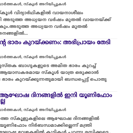
 വാർത്തകൾ
,
സ്കൂൾ അറിയിപ്പുകൾ
സ്കൂൾ വിദ്യാർഥികളിൽ വായനാശീലം
യി അടുത്ത അധ്യയന വർഷം മുതൽ വായനയ്ക്ക്
 നൽകും.അടുത്ത അധ്യയന വർഷം മുതൽ
ത്തനങ്ങളിൽ…
െ ഭാരം കുറയ്ക്കണം: അഭിപ്രായം തേടി
 വാർത്തകൾ
,
സ്കൂൾ അറിയിപ്പുകൾ
ുസ്തക ബാഗുകളുടെ അമിത ഭാരം കുറച്ച്
്ക് ആയാസകരമായ സ്കൂൾ യാത്ര ഒരുക്കാൻ
 കുറയ്ക്കുന്നതുമായി ബന്ധപ്പെട്ട് പൊതു
െ ആഘോഷ ദിനങ്ങളിൽ ഇനി യൂണിഫോം
്ല
 വാർത്തകൾ
,
സ്കൂൾ അറിയിപ്പുകൾ
ത്തെ സ്‌കൂളുകളിലെ ആഘോഷ ദിനങ്ങളിൽ
 യൂണിഫോം നിർബന്ധമാക്കില്ലെന്ന് മന്ത്രി
ഘോഷ വേളകളിൽ കുട്ടികൾ പറന്നു രസിക്കട്ടെ..