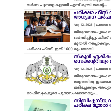
വർണ പൂമ്പാറ്റകളായി എന്ന് മന്ത്രി തന്റെ…
പരീക്ഷാ ഫീസ് 
അധ്യയന വർഷം 
Aug 12, 2025
|
പ്രധാന
തിരുവനന്തപുരം:
വർദ്ധിപ്പിച്ചു. 
മുതൽ നടപ്പാക്കും
പരീക്ഷ ഫീസ്. ഇത് 1600 രൂപയായി…
സ്കൂൾ ഏകീകര
സെക്കന്ററിയും 
Aug 12, 2025
|
പ്രധാന
തിരുവനന്തപുരം: സ
മാറ്റത്തിനു ഇടയ
ലഭിച്ചേക്കും. അധ
ഓഫീസുകളുടെ പുന:സംഘാടനവും…
സിബിഎസ്ഇ വിദ
പരീക്ഷ മുതൽ 