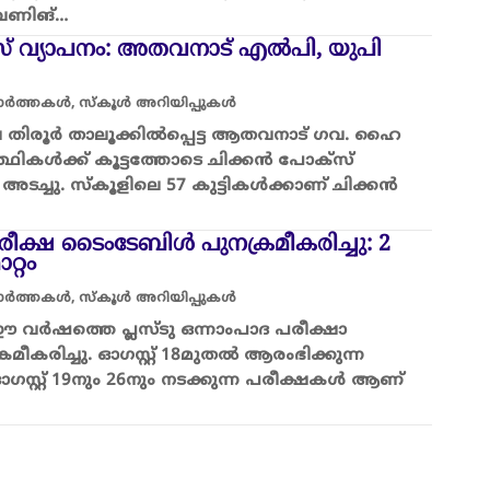
ഗവേണിങ്…
് വ്യാപനം: അതവനാട് എൽപി, യുപി
വാർത്തകൾ
,
സ്കൂൾ അറിയിപ്പുകൾ
ിലെ തിരൂർ താലൂക്കിൽപ്പെട്ട ആതവനാട് ഗവ. ഹൈ
ത്ഥികൾക്ക് കൂട്ടത്തോടെ ചിക്കൻ പോക്സ്
അടച്ചു. സ്കൂളിലെ 57 കുട്ടികൾക്കാണ് ചിക്കൻ
രീക്ഷ ടൈംടേബിള്‍ പുനക്രമീകരിച്ചു: 2
റ്റം
വാർത്തകൾ
,
സ്കൂൾ അറിയിപ്പുകൾ
 വർഷത്തെ പ്ലസ്ടു ഒന്നാംപാദ പരീക്ഷാ
മീകരിച്ചു. ഓഗസ്റ്റ് 18മുതൽ ആരംഭിക്കുന്ന
സ്റ്റ് 19നും 26നും നടക്കുന്ന പരീക്ഷകൾ ആണ്