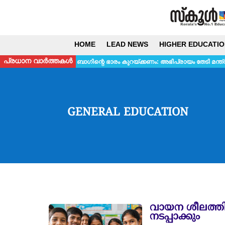
HOME
LEAD NEWS
HIGHER EDUCATIO
പ്രധാന വാർത്തകൾ
ൂൾ ബാഗിന്റെ ഭാരം കുറയ്ക്കണം: അഭിപ്രായം തേടി മന്ത്രി
സ്‌കൂളുകളില
GENERAL EDUCATION
വായന ശീലത്തിന
നടപ്പാക്കും