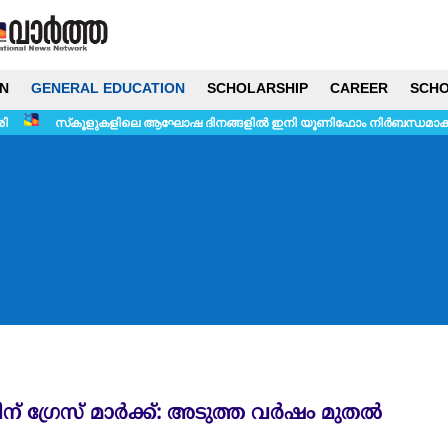
N
GENERAL EDUCATION
SCHOLARSHIP
CAREER
SCHO
െ ആഘോഷ ദിനങ്ങളിൽ ഇനി യൂണിഫോം നിർബന്ധമാക്കില്ല
പരീക്ഷാ ഫീ
് ഗ്രേസ് മാർക്ക്: അടുത്ത വർഷം മുതൽ