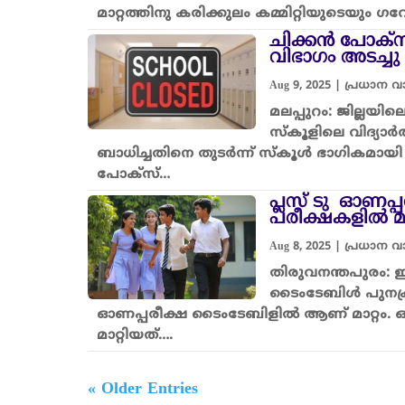
മാറ്റത്തിനു കരിക്കുലം കമ്മിറ്റിയുടെയും 
ചിക്കൻ പോക്സ
വിഭാഗം അടച്ചു
Aug 9, 2025
|
പ്രധാന 
മലപ്പുറം: ജില്ലയ
സ്കൂളിലെ വിദ്യാർ
ബാധിച്ചതിനെ തുടർന്ന് സ്കൂൾ ഭാഗികമായി 
പോക്സ്…
പ്ലസ് ടു ഓണപ്പ
പരീക്ഷകളിൽ മാ
Aug 8, 2025
|
പ്രധാന 
തിരുവനന്തപുരം: ഈ
ടൈംടേബിള്‍ പുനക്ര
ഓണപ്പരീക്ഷ ടൈംടേബിളിൽ ആണ് മാറ്റം. ഓഗ
മാറ്റിയത്….
« Older Entries