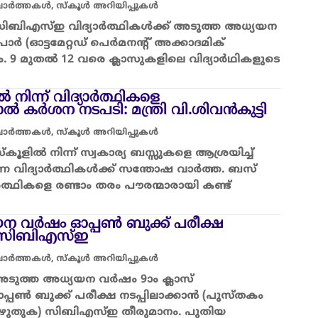
 വാർത്തകൾ
,
സ്കൂൾ അറിയിപ്പുകൾ
സിബിഎസ്ഇ വിദ്യാർത്ഥികൾക്ക് അടുത്ത അധ്യയന
(ഓട്ടമേറ്റഡ് പെർമനന്റ് അക്കാദമിക്
കും. 9 മുതൽ 12 വരെ ക്ലാസുകളിലെ വിദ്യാർഥികളുടെ
ൽ നിന്ന് വിദ്യാർത്ഥികളെ
ചാൽ കർശന നടപടി: മന്ത്രി വി.ശിവൻകുട്ടി
 വാർത്തകൾ
,
സ്കൂൾ അറിയിപ്പുകൾ
കൂളിൽ നിന്ന് സ്വകാര്യ ബസ്സുകളെ ആശ്രയിച്ച്
്ന വിദ്യാർത്ഥികൾക്ക് സന്തോഷ വാർത്ത. ബസ്
ർത്ഥികളെ രണ്ടാം തരം പൗരന്മാരായി കണ്ട്
ന വർഷം ഓപ്പൺ ബുക്ക് പരീക്ഷ
ാൻ സിബിഎസ്ഇ
 വാർത്തകൾ
,
സ്കൂൾ അറിയിപ്പുകൾ
അടുത്ത അധ്യയന വർഷം 9ാം ക്ലാസ്
ഓപ്പൺ ബുക്ക് പരീക്ഷ നടപ്പിലാക്കാൻ (പുസ്തകം
എഴുതുക) സിബിഎസ്ഇ തീരുമാനം. പുതിയ