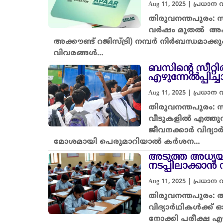
Aug 11, 2025
|
പ്രധാന
തിരുവനന്തപുരം: 
വർഷം മുതൽ അപാർ 
അക്കൗണ്ട് റജിസ്ട്രി) നമ്പർ നിർബന്ധമാക്
വിവരങ്ങൾ…
ബസിന്റെ സീറ്റി
എഴുന്നേൽപ്പിച്
Aug 11, 2025
|
പ്രധാന
തിരുവനന്തപുരം: സ്
വീടുകളിൽ എത്തുന
ജീവനക്കാർ വിദ്യാ
മോശമായി പെരുമാറിയാൽ കർശന…
അടുത്ത അധ്യയ
നടപ്പിലാക്ക
Aug 11, 2025
|
പ്രധാന
തിരുവനന്തപുരം: 
വിദ്യാർഥികൾക്ക് 
നോക്കി പരീക്ഷ 