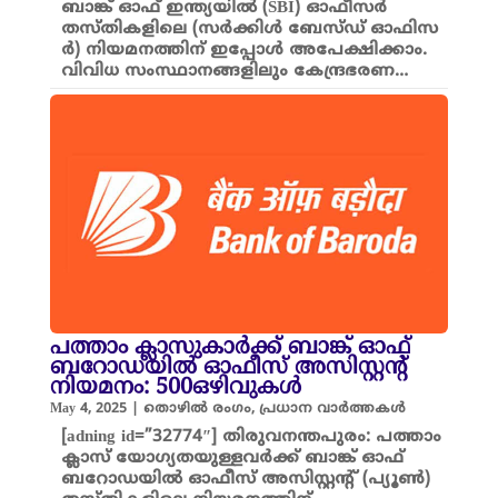
ബാ​ങ്ക് ഓ​ഫ് ഇ​ന്ത്യയിൽ (SBI) ഓഫീസർ
തസ്തികളിലെ (സർക്കിൾ ബേ​സ്ഡ് ഓ​ഫി​സ​
ർ​) നിയമനത്തിന് ഇപ്പോൾ അപേക്ഷിക്കാം.
വി​വി​ധ സം​സ്ഥാ​നങ്ങളിലും കേ​​ന്ദ്ര​ഭ​ര​ണ…
പത്താം ക്ലാസുകാർക്ക് ബാങ്ക് ഓഫ്
ബറോഡയില്‍ ഓഫീസ് അസിസ്റ്റന്റ്
നിയമനം: 500ഒഴിവുകൾ
May 4, 2025
|
തൊഴിൽ രംഗം
,
പ്രധാന വാർത്തകൾ
[adning id=”32774″] തിരുവനന്തപുരം: പത്താം
ക്ലാസ് യോഗ്യതയുള്ളവർക്ക് ബാങ്ക് ഓഫ്
ബറോഡയില്‍ ഓഫീസ് അസിസ്റ്റന്റ് (പ്യൂൺ)