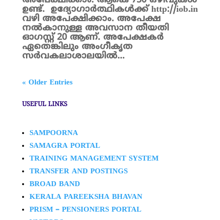
അപേക്ഷിക്കാം. ആകെ 750 ഒഴിവുകൾ
ഉണ്ട്. ഉദ്യോഗാര്‍ത്ഥികള്‍ക്ക് http://iob.in
വഴി അപേക്ഷിക്കാം. അപേക്ഷ
നൽകാനുള്ള അവസാന തീയതി
ഓഗസ്റ്റ് 20 ആണ്. അപേക്ഷകർ
ഏതെങ്കിലും അംഗീകൃത
സര്‍വകലാശാലയില്‍…
« Older Entries
USEFUL LINKS
SAMPOORNA
SAMAGRA PORTAL
TRAINING MANAGEMENT SYSTEM
TRANSFER AND POSTINGS
BROAD BAND
KERALA PAREEKSHA BHAVAN
PRISM – PENSIONERS PORTAL