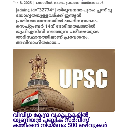
Jun 8, 2025
|
തൊഴിൽ രംഗം
,
പ്രധാന വാർത്തകൾ
[adning id=”32774″] തിരുവനന്തപുരം: പ്ലസ് ടു
യോഗ്യതയുള്ളവർക്ക് ഇന്ത്യൻ
പ്രതിരോധസേനയിൽ ഓഫിസറാകാം.
സെപ്റ്റംബർ 14ന് ദേശീയതലത്തിൽ
യുപിഎസ്‍സി നടത്തുന്ന പരീക്ഷയുടെ
അടിസ്ഥാനത്തിലാണ് പ്രവേശനം.
അവിവാഹിതരായ…
വിവിധ കേന്ദ്ര വകുപ്പുകളിൽ
യൂണിയൻ പബ്ലിക് സർവീസ്
കമ്മീഷൻ നിയമനം: 500 ഒഴിവുകൾ