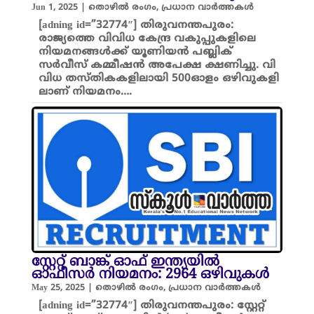
Jun 1, 2025
|
തൊഴിൽ രംഗം
,
പ്രധാന വാർത്തകൾ
[adning id=”32774″] തിരുവനന്തപുരം:
രാജ്യത്തെ വിവിധ കേന്ദ്ര വകുപ്പുകളിലെ
നിയമനങ്ങൾക്ക് യൂണിയൻ പബ്ലിക്
സർവീസ് കമ്മീഷൻ അപേക്ഷ ക്ഷണിച്ചു. വി​
വി​ധ ത​സ്തി​ക​ക​ളി​ലാ​യി 500ഓ​ളം ഒ​ഴി​വു​ക​ളി​
ലാണ് നിയമനം….
സ്റ്റേ​റ്റ് ബാ​ങ്ക് ഓ​ഫ് ഇന്ത്യയിൽ
ഓഫീസർ നിയമനം: 2964 ഒഴിവുകൾ
May 25, 2025
|
തൊഴിൽ രംഗം
,
പ്രധാന വാർത്തകൾ
[adning id=”32774″] തിരുവനന്തപുരം: സ്റ്റേ​റ്റ്