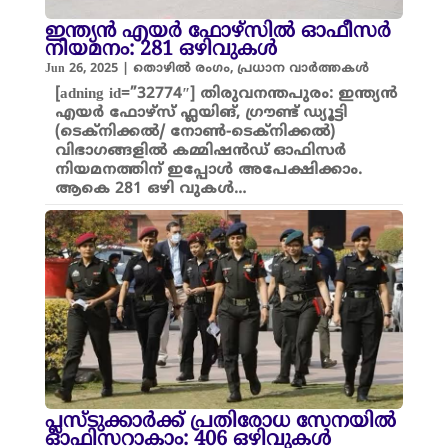
ഇന്ത്യൻ എയർ ഫോഴ്സിൽ ഓഫീസർ
നിയമനം: 281 ഒഴിവുകൾ
Jun 26, 2025
|
തൊഴിൽ രംഗം
,
പ്രധാന വാർത്തകൾ
[adning id=”32774″] തിരുവനന്തപുരം: ഇന്ത്യൻ
എയർ ഫോഴ്സ് ഫ്ലയിങ്, ഗ്രൗണ്ട് ഡ്യൂട്ടി
(ടെക്നിക്കൽ/ നോൺ-ടെക്നിക്കൽ)
വിഭാഗങ്ങളിൽ കമ്മിഷൻഡ് ഓഫിസർ
നിയമനത്തിന് ഇപ്പോൾ അപേക്ഷിക്കാം.
ആകെ 281 ഒഴി വുകൾ…
പ്ലസ്ടുക്കാർക്ക് പ്രതിരോധ സേനയിൽ
ഓഫിസറാകാം: 406 ഒഴിവുകൾ