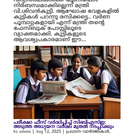
വിദ്യാർത്ഥികൾക്ക് യൂണിഫോം
നിർബന്ധമാക്കില്ലെന്ന് മന്ത്രി
വി.ശിവൻകുട്ടി. ആഘോഷ വേളകളിൽ
കുട്ടികൾ പറന്നു രസിക്കട്ടെ.. വർണ
പൂമ്പാറ്റകളായി എന്ന് മന്ത്രി തന്റെ
ഫേസ്ബുക് പോസ്റ്റിലൂടെ
വ്യാക്തമാക്കി. കുട്ടികളുടെ
ആവശ്യപ്രകാരമാണ് ഈ…
പരീക്ഷാ ഫീസ് വർദ്ധിപ്പിച്ച് സിബിഎസ്ഇ:
അടുത്ത അധ്യയന വർഷം മുതൽ നടപ്പാക്കും
by
admin
|
Aug 12, 2025
|
പ്രധാന വാർത്തകൾ
,