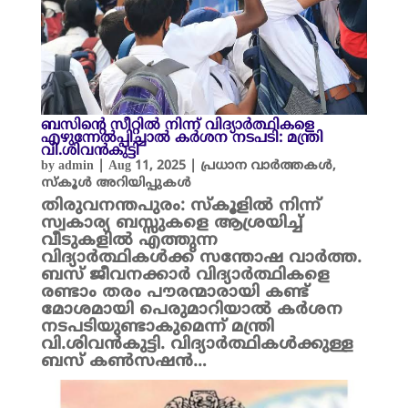
ബസിന്റെ സീറ്റിൽ നിന്ന് വിദ്യാർത്ഥികളെ
എഴുന്നേൽപ്പിച്ചാൽ കർശന നടപടി: മന്ത്രി
വി.ശിവൻകുട്ടി
by
admin
|
Aug 11, 2025
|
പ്രധാന വാർത്തകൾ
,
സ്കൂൾ അറിയിപ്പുകൾ
തിരുവനന്തപുരം: സ്കൂളിൽ നിന്ന്
സ്വകാര്യ ബസ്സുകളെ ആശ്രയിച്ച്
വീടുകളിൽ എത്തുന്ന
വിദ്യാർത്ഥികൾക്ക് സന്തോഷ വാർത്ത.
ബസ് ജീവനക്കാർ വിദ്യാർത്ഥികളെ
രണ്ടാം തരം പൗരന്മാരായി കണ്ട്
മോശമായി പെരുമാറിയാൽ കർശന
നടപടിയുണ്ടാകുമെന്ന് മന്ത്രി
വി.ശിവൻകുട്ടി. വിദ്യാർത്ഥികൾക്കുള്ള
ബസ് കൺസഷൻ…