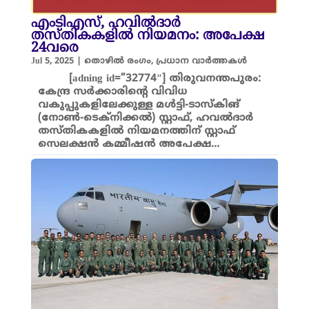
എംടിഎസ്, ഹവിൽദാർ
തസ്തികകളിൽ നിയമനം: അപേക്ഷ
24വരെ
Jul 5, 2025
|
തൊഴിൽ രംഗം
,
പ്രധാന വാർത്തകൾ
[adning id=”32774″] തിരുവനന്തപുരം:
കേന്ദ്ര സർക്കാരിന്റെ വിവിധ
വകുപ്പുകളിലേക്കുള്ള മൾട്ടി-ടാസ്‌കിങ്
(നോൺ-ടെക്‌നിക്കൽ) സ്റ്റാഫ്, ഹവൽദാർ
തസ്തികകളിൽ നിയമനത്തിന് സ്റ്റാഫ്
സെലക്ഷൻ കമ്മീഷൻ അപേക്ഷ…