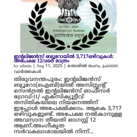
ഇന്റലിജന്‍സ് ബ്യൂറോയിൽ 3,717ഒഴിവുകള്‍:
അപേക്ഷ 12വരെ മാത്രം
by
admin
|
Aug 11, 2025
|
തൊഴിൽ രംഗം
,
പ്രധാന
വാർത്തകൾ
തിരുവനന്തപുരം: ഇന്റലിജന്‍സ്
ബ്യൂറോ(ഐബി)യിൽ അസിസ്റ്റന്റ്
സെന്‍ട്രല്‍ ഇന്റലിജന്‍സ് ഓഫീസര്‍
ഗ്രേഡ്-II/ എക്‌സിക്യൂട്ടീവ്
തസ്തികയിലെ നിയമനത്തിന്
ഇപ്പോൾ അപേക്ഷിക്കാം. ആകെ 3,717
ഒഴിവുകളുണ്ട്. അപേക്ഷ നൽകാനുള്ള
അവസാന തീയതി ഓഗസ്റ്റ് 12
ആണ്.അംഗീകൃത
സര്‍വകലാശാലയില്‍ നിന്ന്…