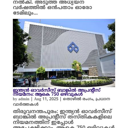
നൽകി. അടുത്ത അധ്യയന
വർഷത്തിൽ ഒൻപതാം ഓരോ
ടേമിലും…
ഇന്ത്യന്‍ ഓവര്‍സീസ് ബാങ്കിൽ അപ്രന്റീസ്
നിയമനം: ആകെ 750 ഒഴിവുകൾ
by
admin
|
Aug 11, 2025
|
തൊഴിൽ രംഗം
,
പ്രധാന
വാർത്തകൾ
തിരുവനന്തപുരം: ഇന്ത്യന്‍ ഓവര്‍സീസ്
ബാങ്കിൽ അപ്രന്റീസ് തസ്തികകളിലെ
നിയമനത്തിന് ഇപ്പോൾ