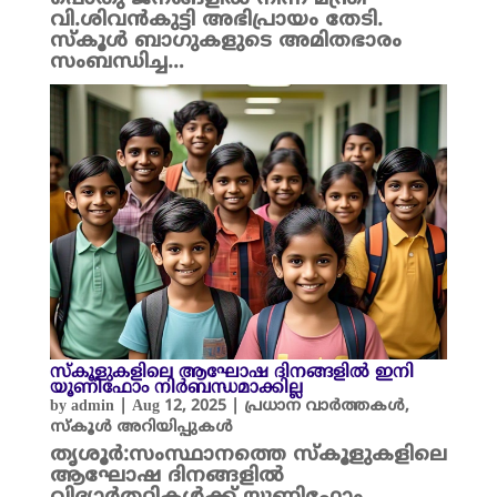
വി.ശിവൻകുട്ടി അഭിപ്രായം തേടി.
സ്കൂൾ ബാഗുകളുടെ അമിതഭാരം
സംബന്ധിച്ച…
സ്‌കൂളുകളിലെ ആഘോഷ ദിനങ്ങളിൽ ഇനി
യൂണിഫോം നിർബന്ധമാക്കില്ല
by
admin
|
Aug 12, 2025
|
പ്രധാന വാർത്തകൾ
,
സ്കൂൾ അറിയിപ്പുകൾ
തൃശൂർ:സംസ്ഥാനത്തെ സ്‌കൂളുകളിലെ
ആഘോഷ ദിനങ്ങളിൽ