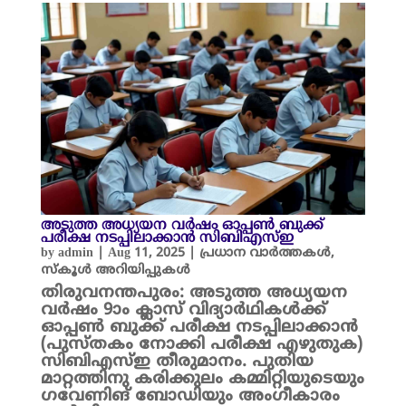
അടുത്ത അധ്യയന വർഷം ഓപ്പൺ ബുക്ക്
പരീക്ഷ നടപ്പിലാക്കാൻ സിബിഎസ്ഇ
by
admin
|
Aug 11, 2025
|
പ്രധാന വാർത്തകൾ
,
സ്കൂൾ അറിയിപ്പുകൾ
തിരുവനന്തപുരം: അടുത്ത അധ്യയന
വർഷം 9ാം ക്ലാസ് വിദ്യാർഥികൾക്ക്
ഓപ്പൺ ബുക്ക് പരീക്ഷ നടപ്പിലാക്കാൻ
(പുസ്തകം നോക്കി പരീക്ഷ എഴുതുക)
സിബിഎസ്ഇ തീരുമാനം. പുതിയ
മാറ്റത്തിനു കരിക്കുലം കമ്മിറ്റിയുടെയും
ഗവേണിങ് ബോഡിയും അംഗീകാരം