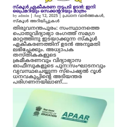
സ്കൂൾ ഏകീകരണ നടപടി ഉടൻ: ഇനി
പ്രൈമറിയും സെക്കന്ററിയും മാത്രം
by
admin
|
Aug 12, 2025
|
പ്രധാന വാർത്തകൾ
,
സ്കൂൾ അറിയിപ്പുകൾ
തിരുവനന്തപുരം: സംസ്ഥാനത്തെ
പൊതുവിദ്യാഭ്യാ രംഗത്ത് സമഗ്ര
മാറ്റത്തിനു ഇടയാക്കുന്ന സ്കൂൾ
ഏകീകരണത്തിന് ഉടൻ അനുമതി
ലഭിച്ചേക്കും. അധ്യാപക
തസ്തികകളുടെ
ക്രമീകരണവും വിദ്യാഭ്യാസ
ഓഫീസുകളുടെ പുന:സംഘാടനവും
വ്യവസ്ഥചെയ്യുന്ന സ്പെഷ്യൽ റൂൾ
ധനവകുപ്പിന്റെ അടിയന്തര
പരിഗണനയിലാണ്….