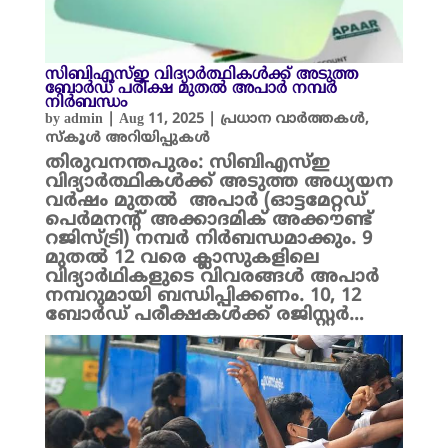
സിബിഎസ്ഇ വിദ്യാർത്ഥികൾക്ക് അടുത്ത
ബോർഡ് പരീക്ഷ മുതൽ അപാർ നമ്പർ
നിർബന്ധം
by
admin
|
Aug 11, 2025
|
പ്രധാന വാർത്തകൾ
,
സ്കൂൾ അറിയിപ്പുകൾ
തിരുവനന്തപുരം: സിബിഎസ്ഇ
വിദ്യാർത്ഥികൾക്ക് അടുത്ത അധ്യയന
വർഷം മുതൽ അപാർ (ഓട്ടമേറ്റഡ്
പെർമനന്റ് അക്കാദമിക് അക്കൗണ്ട്
റജിസ്ട്രി) നമ്പർ നിർബന്ധമാക്കും. 9
മുതൽ 12 വരെ ക്ലാസുകളിലെ
വിദ്യാർഥികളുടെ വിവരങ്ങൾ അപാർ
നമ്പറുമായി ബന്ധിപ്പിക്കണം. 10, 12
ബോർഡ് പരീക്ഷകൾക്ക്‌ രജിസ്റ്റർ…