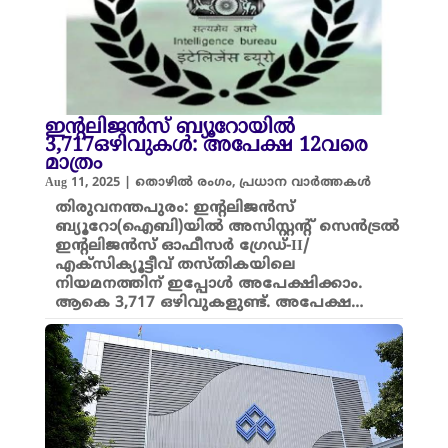
ഇന്റലിജന്‍സ് ബ്യൂറോയിൽ
3,717ഒഴിവുകള്‍: അപേക്ഷ 12വരെ
മാത്രം
Aug 11, 2025
|
തൊഴിൽ രംഗം
,
പ്രധാന വാർത്തകൾ
തിരുവനന്തപുരം: ഇന്റലിജന്‍സ്
ബ്യൂറോ(ഐബി)യിൽ അസിസ്റ്റന്റ് സെന്‍ട്രല്‍
ഇന്റലിജന്‍സ് ഓഫീസര്‍ ഗ്രേഡ്-II/
എക്‌സിക്യൂട്ടീവ് തസ്തികയിലെ
നിയമനത്തിന് ഇപ്പോൾ അപേക്ഷിക്കാം.
ആകെ 3,717 ഒഴിവുകളുണ്ട്. അപേക്ഷ…