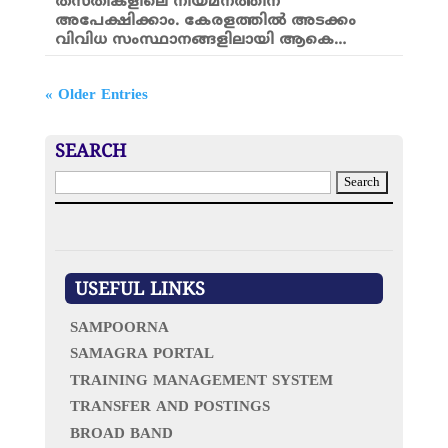
തസ്തികളിലെ നിയമനത്തിന്
അപേക്ഷിക്കാം. കേരളത്തിൽ അടക്കം
വിവിധ സംസ്ഥാനങ്ങളിലായി ആകെ…
« Older Entries
SEARCH
S
e
a
r
c
h
USEFUL LINKS
f
o
SAMPOORNA
r
:
SAMAGRA PORTAL
TRAINING MANAGEMENT SYSTEM
TRANSFER AND POSTINGS
BROAD BAND