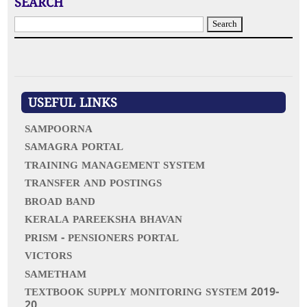
SEARCH
S
e
a
r
c
h
f
USEFUL LINKS
o
r
SAMPOORNA
:
SAMAGRA PORTAL
TRAINING MANAGEMENT SYSTEM
TRANSFER AND POSTINGS
BROAD BAND
KERALA PAREEKSHA BHAVAN
PRISM - PENSIONERS PORTAL
VICTORS
SAMETHAM
TEXTBOOK SUPPLY MONITORING SYSTEM 2019-
20