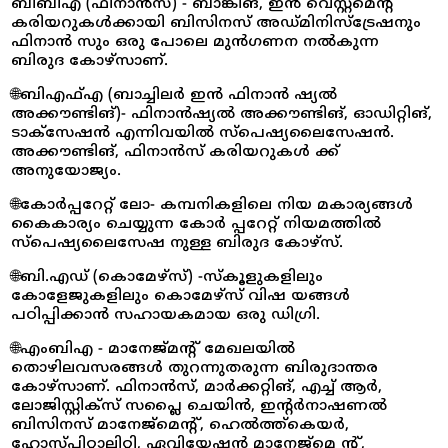
ബിബിഎ (ഫിനാൻസ്) - ബാങ്കിങ്, ഇൻ വെസ്റ്റ്മെന്റ്
കരിയറുകൾക്കായി ബിസിനസ് അഡ്‌മിനിസ്ട്രേഷനും
ഫിനാൻ സും ഒരു പോലെ മുൻഗണന നൽകുന്ന
ബിരുദ കോഴ്സ‌ാണ്.
🌐ബിഎഫ്എ (ബാച്ചിലർ ഇൻ ഫിനാൻ ഷ്യൽ
അക്കൗണ്ടിങ്)- ഫിനാൻഷ്യൽ അക്കൗണ്ടിങ്, ഓഡിറ്റിങ്,
ടാക്സേഷൻ എന്നിവയിൽ സ്പെഷ്യലൈസേഷൻ.
അക്കൗണ്ടിങ്, ഫിനാൻസ് കരിയറുകൾ ക്ക്
അനുയോജ്യം.
🌐കോർപ്പറേറ്റ് ലോ- കമ്പനികളിലെ നിയ മകാര്യങ്ങൾ
കൈകാര്യം ചെയ്യുന്ന കോർ പ്പറേറ്റ് നിയമത്തിൽ
സ്പെഷ്യലൈസേഷ നുള്ള ബിരുദ കോഴ്സ്.
🌐ബി.എഡ് (കൊമേഴ്‌സ്) -സ്കൂളുകളിലും
കോളേജുകളിലും കൊമേഴ്‌സ് വിഷ യങ്ങൾ
പഠിപ്പിക്കാൻ സഹായകമായ ഒരു ഡിഗ്രി.
🌐എംബിഎ - മാനേജ്‌മന്റ് മേഖലയിൽ
തൊഴിലവസരങ്ങൾ തുറന്നുതരുന്ന ബിരുദാന്തര
കോഴ്‌സാണ്. ഫിനാൻസ്, മാർക്കറ്റിങ്, എച്ച് ആർ,
ലോജിസ്റ്റിക്‌സ് സപ്ലൈ ചെയിൻ, ഇൻ്റർനാഷണൽ
ബിസിനസ് മാനേജ്മെന്റ്, ഹെൽത്ത്‌കെയർ,
ഹോസ്പിറ്റാലിറ്റി, ഏവിയേഷൻ മാനേജ്മെ ന്റ്,