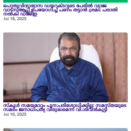
പൊതുവിദ്യാഭ്യാസ ഡയറക്ടറുടെ പേരിൽ വ്യാജ
വാട്സ്ആപ്പ് ഉപയോഗിച്ച് പണം തട്ടാൻ ശ്രമം: പരാതി
നൽകി ഡിജിഇ
Jul 18, 2025
സ്കൂൾ സമയമാറ്റം പുന:പരിശോധിക്കില്ല: സമസ്തയുടെ
സമരം ജനാധിപത്യ വിരുദ്ധമെന്ന് വി.ശിവന്‍കുട്ടി
Jul 10, 2025