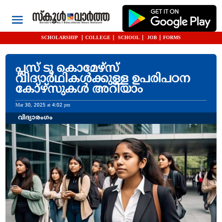
SCHOLARSHIP
|
COLLEGE
|
SCHOOL
|
JOB
|
FORMS
പ്ലസ് ടു കൊമേഴ്‌സ്
വിദ്യാർഥികൾക്കുള്ള ഉപരിപഠന
കോഴ്‌സുകൾ അറിയാം
Mar 30, 2025 at 4:02 pm
വിദ്യാരംഗം