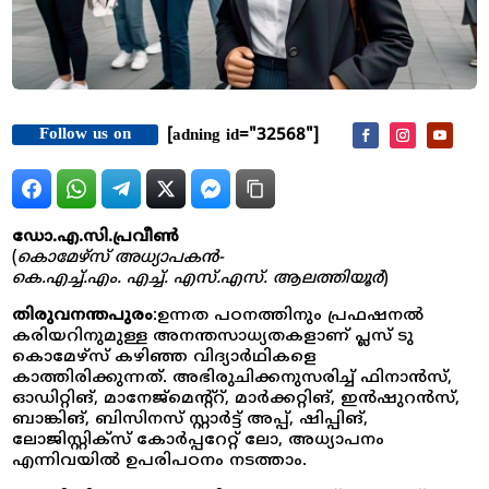
Follow us on
[adning id="32568"]
ഡോ.എ.സി.പ്രവീൺ
(
കൊമേഴ്സ് അധ്യാപകൻ-
കെ.എച്ച്.എം. എച്ച്. എസ്.എസ്. ആലത്തിയൂർ
)
തിരുവനന്തപുരം
:ഉന്നത പഠനത്തിനും പ്രഫഷനൽ
കരിയറിനുമുള്ള അനന്തസാധ്യതകളാണ് പ്ലസ് ടു
കൊമേഴ്സ് കഴിഞ്ഞ വിദ്യാർഥികളെ
കാത്തിരിക്കുന്നത്. അഭിരുചിക്കനുസരിച്ച് ഫിനാൻസ്,
ഓഡിറ്റിങ്, മാനേജ്മെന്റ്റ്, മാർക്കറ്റിങ്, ഇൻഷുറൻസ്,
ബാങ്കിങ്, ബിസിനസ് സ്റ്റാർട്ട് അപ്പ്, ഷിപ്പിങ്,
ലോജിസ്റ്റിക്സ് കോർപ്പറേറ്റ് ലോ, അധ്യാപനം
എന്നിവയിൽ ഉപരിപഠനം നടത്താം.