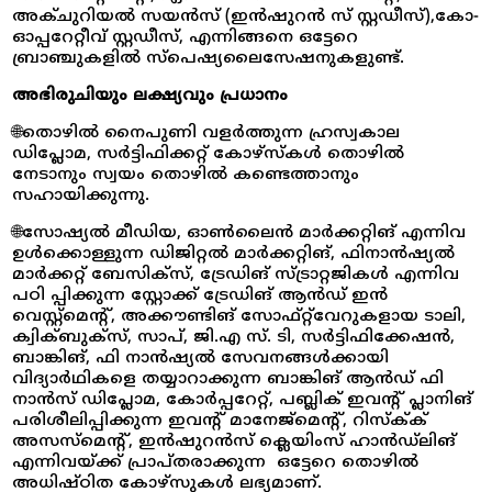
അക്ചുറിയൽ സയൻസ് (ഇൻഷുറൻ സ് സ്റ്റഡീസ്),കോ-
ഓപ്പറേറ്റീവ് സ്റ്റഡീസ്, എന്നിങ്ങനെ ഒട്ടേറെ
ബ്രാഞ്ചുകളിൽ സ്പെഷ്യലൈസേഷനുകളുണ്ട്.
അഭിരുചിയും ലക്ഷ്യവും പ്രധാനം
🌐തൊഴിൽ നൈപുണി വളർത്തുന്ന ഹ്രസ്വകാല
ഡിപ്ലോമ, സർട്ടിഫിക്കറ്റ് കോഴ്സ്‌കൾ തൊഴിൽ
നേടാനും സ്വയം തൊഴിൽ കണ്ടെത്താനും
സഹായിക്കുന്നു.
🌐സോഷ്യൽ മീഡിയ, ഓൺലൈൻ മാർക്കറ്റിങ് എന്നിവ
ഉൾക്കൊള്ളുന്ന ഡിജിറ്റൽ മാർക്കറ്റിങ്, ഫിനാൻഷ്യൽ
മാർക്കറ്റ് ബേസിക്‌സ്, ട്രേഡിങ് സ്ട്രാറ്റജികൾ എന്നിവ
പഠി പ്പിക്കുന്ന സ്റ്റോക്ക് ട്രേഡിങ് ആൻഡ് ഇൻ
വെസ്റ്റ്മെൻ്റ്, അക്കൗണ്ടിങ് സോഫ്റ്റ്‌വേറുകളായ ടാലി,
ക്വിക്ബുക്‌സ്, സാപ്, ജി.എ സ്. ടി, സർട്ടിഫിക്കേഷൻ,
ബാങ്കിങ്, ഫി നാൻഷ്യൽ സേവനങ്ങൾക്കായി
വിദ്യാർഥികളെ തയ്യാറാക്കുന്ന ബാങ്കിങ് ആൻഡ് ഫി
നാൻസ് ഡിപ്ലോമ, കോർപ്പറേറ്റ്, പബ്ലിക് ഇവൻ്റ് പ്ലാനിങ്
പരിശീലിപ്പിക്കുന്ന ഇവന്റ് മാനേജ്‌മെന്റ്, റിസ്ക്‌ക്
അസസ്മെന്റ്, ഇൻഷുറൻസ് ക്ലെയിംസ് ഹാൻഡ്‌ലിങ്
എന്നിവയ്ക്ക് പ്രാപ്തരാക്കുന്ന ഒട്ടേറെ തൊഴിൽ
അധിഷ്ഠിത കോഴ്‌സുകൾ ലഭ്യമാണ്.