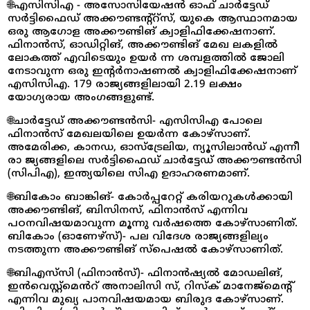
🌐എസിസിഎ - അസോസിയേഷൻ ഓഫ് ചാർട്ടേഡ്
സർട്ടിഫൈഡ് അക്കൗണ്ടന്റ്റ്സ്, യുകെ ആസ്ഥാനമായ
ഒരു ആഗോള അക്കൗണ്ടിങ് ക്വാളിഫിക്കേഷനാണ്.
ഫിനാൻസ്, ഓഡിറ്റിങ്, അക്കൗണ്ടിങ് മേഖ ലകളിൽ
ലോകത്ത് എവിടെയും ഉയർ ന്ന ശമ്പളത്തിൽ ജോലി
നേടാവുന്ന ഒരു ഇന്റർനാഷണൽ ക്വാളിഫിക്കേഷനാണ്
എസിസിഎ. 179 രാജ്യങ്ങളിലായി 2.19 ലക്ഷം
യോഗ്യരായ അംഗങ്ങളുണ്ട്.
🌐ചാർട്ടേഡ് അക്കൗണ്ടൻസി- എസിസിഎ പോലെ
ഫിനാൻസ് മേഖലയിലെ ഉയർന്ന കോഴ്‌സാണ്.
അമേരിക്ക, കാനഡ, ഓസ്ട്രേലിയ, ന്യൂസിലാൻഡ് എന്നീ
രാ ജ്യങ്ങളിലെ സർട്ടിഫൈഡ് ചാർട്ടേഡ് അക്കൗണ്ടൻസി
(സിപിഎ), ഇന്ത്യയിലെ സിഎ ഉദാഹരണമാണ്.
🌐ബികോം ബാങ്കിങ്- കോർപ്പറേറ്റ് കരിയറുകൾക്കായി
അക്കൗണ്ടിങ്, ബിസിനസ്, ഫിനാൻസ് എന്നിവ
പഠനവിഷയമാവുന്ന മൂന്നു വർഷത്തെ കോഴ്സാണിത്.
ബികോം (ഓണേഴ്‌സ്)- പല വിദേശ രാജ്യങ്ങളില്യം
നടത്തുന്ന അക്കൗണ്ടിങ് സ്പെഷൽ കോഴ്സാണിത്.
🌐ബിഎസ്‌സി (ഫിനാൻസ്)- ഫിനാൻഷ്യൽ മോഡലിങ്,
ഇൻവെസ്റ്റ്മെൻറ് അനാലിസി സ്, റിസ്‌ക് മാനേജ്‌മെൻ്റ്
എന്നിവ മുഖ്യ പാനവിഷയമായ ബിരുദ കോഴ്‌സാണ്.