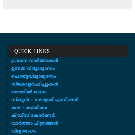
QUICK LINKS
പ്രധാന വാർത്തകൾ
ഉന്നത വിദ്യാഭ്യാസം
പൊതുവിദ്യാഭ്യാസം
സ്കോളർഷിപ്പുകൾ
തൊഴിൽ രംഗം
സ്‌കൂൾ – കോളജ് എഡിഷൻ
കല – കായികം
കിഡ്സ് കോർണർ
വാർത്താ ചിത്രങ്ങൾ
വിദ്യാരംഗം