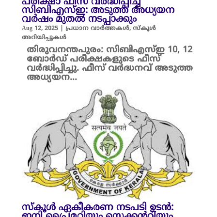
പരീക്ഷാ ഫീസ് വർദ്ധിപ്പിച്ച്
സിബിഎസ്ഇ: അടുത്ത അധ്യയന
വർഷം മുതൽ നടപ്പാക്കും
Aug 12, 2025
|
പ്രധാന വാർത്തകൾ
,
സ്കൂൾ
അറിയിപ്പുകൾ
തിരുവനന്തപുരം: സിബിഎസ്ഇ 10, 12
ബോർഡ് പരീക്ഷകളുടെ ഫീസ്
വർദ്ധിപ്പിച്ചു. ഫീസ് വർദ്ധനവ് അടുത്ത
അധ്യയന...
സ്കൂൾ ഏകീകരണ നടപടി ഉടൻ:
ഇനി പ്രൈമറിയും സെക്കന്ററിയും