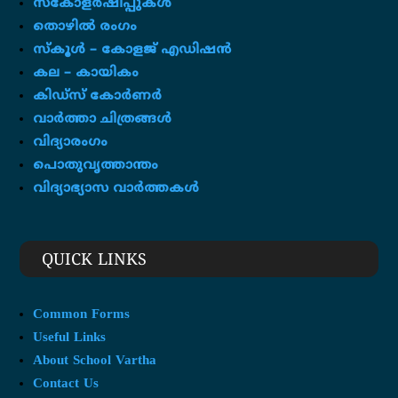
സ്കോളർഷിപ്പുകൾ
തൊഴിൽ രംഗം
സ്‌കൂൾ – കോളജ് എഡിഷൻ
കല – കായികം
കിഡ്സ് കോർണർ
വാർത്താ ചിത്രങ്ങൾ
വിദ്യാരംഗം
പൊതുവൃത്താന്തം
വിദ്യാഭ്യാസ വാർത്തകൾ
QUICK LINKS
Common Forms
Useful Links
About School Vartha
Contact Us