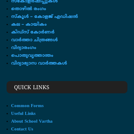
സ്കോളർഷിപ്പുകൾ
തൊഴിൽ രംഗം
സ്‌കൂൾ – കോളജ് എഡിഷൻ
കല – കായികം
കിഡ്സ് കോർണർ
വാർത്താ ചിത്രങ്ങൾ
വിദ്യാരംഗം
പൊതുവൃത്താന്തം
വിദ്യാഭ്യാസ വാർത്തകൾ
QUICK LINKS
Common Forms
Useful Links
About School Vartha
Contact Us