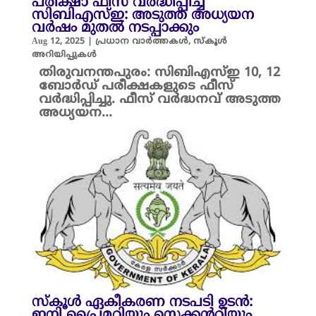
പരീക്ഷാ ഫീസ് വർദ്ധിപ്പിച്ച്
സിബിഎസ്ഇ: അടുത്ത അധ്യയന
വർഷം മുതൽ നടപ്പാക്കും
Aug 12, 2025
|
പ്രധാന വാർത്തകൾ
,
സ്കൂൾ
അറിയിപ്പുകൾ
തിരുവനന്തപുരം: സിബിഎസ്ഇ 10, 12
ബോർഡ് പരീക്ഷകളുടെ ഫീസ്
വർദ്ധിപ്പിച്ചു. ഫീസ് വർദ്ധനവ് അടുത്ത
അധ്യയന...
സ്കൂൾ ഏകീകരണ നടപടി ഉടൻ:
ഇനി പ്രൈമറിയും സെക്കന്ററിയും