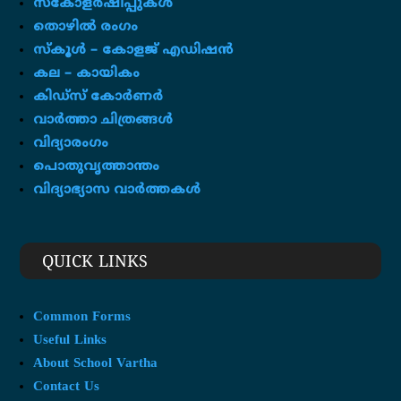
സ്കോളർഷിപ്പുകൾ
തൊഴിൽ രംഗം
സ്‌കൂൾ – കോളജ് എഡിഷൻ
കല – കായികം
കിഡ്സ് കോർണർ
വാർത്താ ചിത്രങ്ങൾ
വിദ്യാരംഗം
പൊതുവൃത്താന്തം
വിദ്യാഭ്യാസ വാർത്തകൾ
QUICK LINKS
Common Forms
Useful Links
About School Vartha
Contact Us