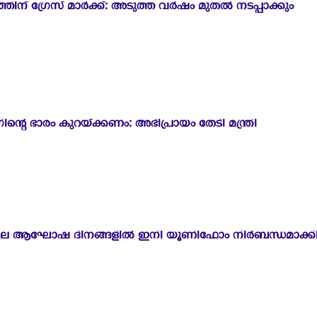
ിന് ഗ്രേസ് മാർക്ക്: അടുത്ത വർഷം മുതൽ നടപ്പാക്കും
്റെ ഭാരം കുറയ്ക്കണം: അഭിപ്രായം തേടി മന്ത്രി
ിലെ ആഘോഷ ദിനങ്ങളിൽ ഇനി യൂണിഫോം നിർബന്ധമാക്കില