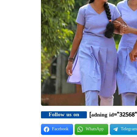
Follow us on
[adning id="32568"
Facebook
WhatsApp
Telegra