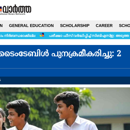
N
GENERAL EDUCATION
SCHOLARSHIP
CAREER
SCHO
പരീക്ഷാ ഫീസ് വർദ്ധിപ്പിച്ച് സിബിഎസ്ഇ: അടുത്ത അധ്യയന വർഷം മുതൽ 
ടൈംടേബിള്‍ പുനക്രമീകരിച്ചു: 2
ൾ