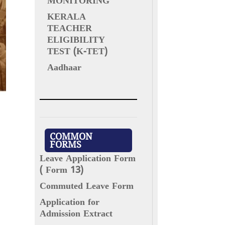
MONITORING
KERALA
TEACHER
ELIGIBILITY
TEST (K-TET)
Aadhaar
COMMON
FORMS
Leave Application Form
( Form 13)
Commuted Leave Form
Application for
Admission Extract