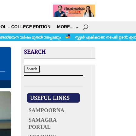
OL – COLLEGE EDITION
MORE…
നടപ്പാക്കും
സ്കൂൾ ഏകീകരണ നടപടി ഉടൻ: ഇനി പ്രൈമറിയും സെക്കന്റ
SEARCH
S
e
a
r
c
h
USEFUL LINKS
f
o
SAMPOORNA
r
SAMAGRA
:
PORTAL