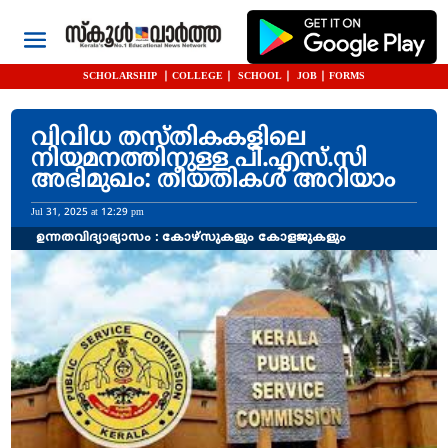
SCHOLARSHIP
|
COLLEGE
|
SCHOOL
|
JOB
|
FORMS
വിവിധ തസ്തികകളിലെ
നിയമനത്തിനുള്ള പി.എസ്.സി
അഭിമുഖം: തീയതികൾ അറിയാം
Jul 31, 2025 at 12:29 pm
ഉന്നതവിദ്യാഭ്യാസം : കോഴ്സുകളും കോളജുകളും