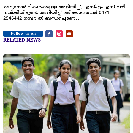
ഉദ്യോഗാർഥികൾക്കുള്ള അറിയിപ്പ്, എസ്എംഎസ് വഴി
നൽകിയിട്ടുണ്ട്. അറിയിപ്പ് ലഭിക്കാത്തവർ 0471
2546442 നമ്പറിൽ ബന്ധപ്പെടണം.
Follow us on
RELATED NEWS