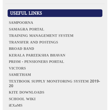
c
h
f
USEFUL LINKS
o
r
SAMPOORNA
:
SAMAGRA PORTAL
TRAINING MANAGEMENT SYSTEM
TRANSFER AND POSTINGS
BROAD BAND
KERALA PAREEKSHA BHAVAN
PRISM - PENSIONERS PORTAL
VICTORS
SAMETHAM
TEXTBOOK SUPPLY MONITORING SYSTEM 2019-
20
KITE DOWNLOADS
SCHOOL WIKI
iEXaMS