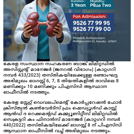
കേരള സംസ്ഥാന സഹകരണ ബാങ്ക് ലിമിറ്റഡിൽ
അസിസ്റ്റന്റ് മാനേജർ (ജനറൽ വിഭാഗം) (കാറ്റഗറി
നമ്പർ 433/2023) തസ്തികയിലേക്കുള്ള രണ്ടാംഘട്ട
അഭിമുഖം ഓഗസ്റ്റ് 6, 7, 8 തിയതികളിൽ രാവിലെ 8
മണിക്കും 10 മണിക്കും പിഎസ്‍സി ആസ്ഥാന
ഓഫീസിൽ നടത്തും.
കേരള സ്റ്റേറ്റ് ഡെവലപ്മെന്റ് കോർപ്പറേഷൻ ഫോർ
ക്രിസ്ത്യൻ കൺവേർട്സ് ഫ്രം ഷെഡ്യൂൾഡ് കാസ്റ്റ്
ആൻഡ് ദ റെക്കമന്റഡ് കമ്മ്യൂണിറ്റീസ് ലിമിറ്റഡിൽ
സെക്രട്ടറി കം ഫിനാൻസ് മാനേജർ (കാറ്റഗറി നമ്പർ
440/2022) തസ്തികയിലേക്ക് ഓഗസ്റ്റ് 8 ന് പിഎസ്‍സി
ആസ്ഥാന ഓഫീസിൽ വച്ച് അഭിമുഖം നടത്തും.