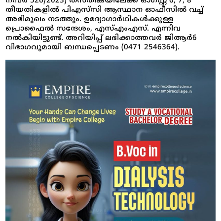
നമ്പർ 526/2023) തസ്തികയിലേക്ക് ഓഗസ്റ്റ് 6, 7, 8
തീയതികളിൽ പിഎസ്‍സി ആസ്ഥാന ഓഫീസിൽ വച്ച്
അഭിമുഖം നടത്തും. ഉദ്യോഗാർഥികൾക്കുള്ള
പ്രൊഫൈൽ സന്ദേശം, എസ്എംഎസ്. എന്നിവ
നൽകിയിട്ടുണ്ട്. അറിയിപ്പ് ലഭിക്കാത്തവർ ജിആർ6
വിഭാഗവുമായി ബന്ധപ്പെടണം (0471 2546364).