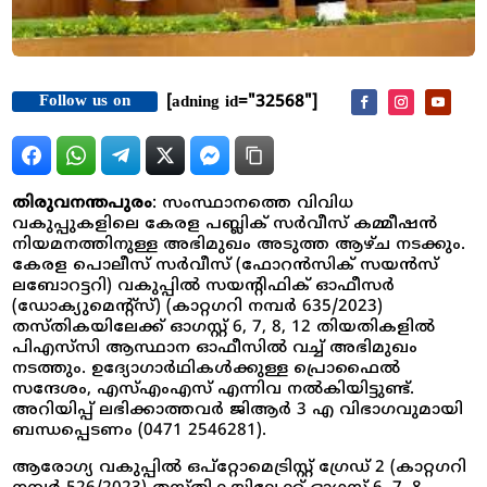
Follow us on
[adning id="32568"]
തിരുവനന്തപുരം
: സംസ്ഥാനത്തെ വിവിധ
വകുപ്പുകളിലെ കേരള പബ്ലിക് സർവീസ് കമ്മീഷൻ
നിയമനത്തിനുള്ള അഭിമുഖം അടുത്ത ആഴ്ച നടക്കും.
കേരള പൊലീസ് സർവീസ് (ഫോറൻസിക് സയൻസ്
ലബോറട്ടറി) വകുപ്പിൽ സയന്റിഫിക് ഓഫീസർ
(ഡോക്യുമെന്റ്സ്) (കാറ്റഗറി നമ്പർ 635/2023)
തസ്തികയിലേക്ക് ഓഗസ്റ്റ് 6, 7, 8, 12 തിയതികളിൽ
പിഎസ്‍സി ആസ്ഥാന ഓഫീസിൽ വച്ച് അഭിമുഖം
നടത്തും. ഉദ്യോഗാർഥികൾക്കുള്ള പ്രൊഫൈൽ
സന്ദേശം, എസ്എംഎസ് എന്നിവ നൽകിയിട്ടുണ്ട്.
അറിയിപ്പ് ലഭിക്കാത്തവർ ജിആർ 3 എ വിഭാഗവുമായി
ബന്ധപ്പെടണം (0471 2546281).
ആരോഗ്യ വകുപ്പിൽ ഒപ്റ്റോമെട്രിസ്റ്റ് ഗ്രേഡ് 2 (കാറ്റഗറി