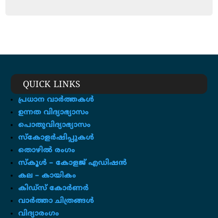
QUICK LINKS
പ്രധാന വാർത്തകൾ
ഉന്നത വിദ്യാഭ്യാസം
പൊതുവിദ്യാഭ്യാസം
സ്കോളർഷിപ്പുകൾ
തൊഴിൽ രംഗം
സ്‌കൂൾ – കോളജ് എഡിഷൻ
കല – കായികം
കിഡ്സ് കോർണർ
വാർത്താ ചിത്രങ്ങൾ
വിദ്യാരംഗം