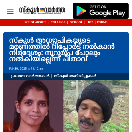
SCHOLARSHIP
|
COLLEGE
|
SCHOOL
|
JOB
|
FORMS
സ്കൂൾ അധ്യാപികയുടെ
മരണത്തിൽ റിപ്പോർട്ട് നൽകാൻ
നിർദേശം: നൂറുരൂപ പോലും
നൽകിയില്ലെന്ന് പിതാവ്
Feb 20, 2025 at 11:12 am
പ്രധാന വാർത്തകൾ
|
സ്കൂൾ അറിയിപ്പുകൾ