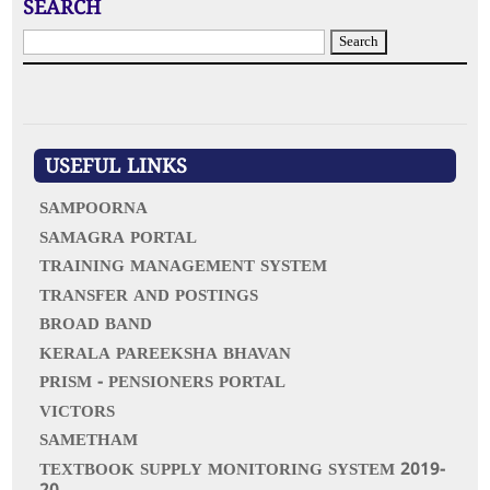
SEARCH
S
e
a
r
c
h
f
USEFUL LINKS
o
r
SAMPOORNA
:
SAMAGRA PORTAL
TRAINING MANAGEMENT SYSTEM
TRANSFER AND POSTINGS
BROAD BAND
KERALA PAREEKSHA BHAVAN
PRISM - PENSIONERS PORTAL
VICTORS
SAMETHAM
TEXTBOOK SUPPLY MONITORING SYSTEM 2019-