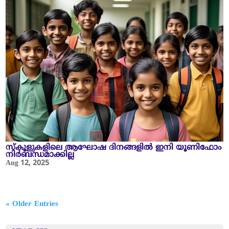
സ്‌കൂളുകളിലെ ആഘോഷ ദിനങ്ങളിൽ ഇനി യൂണിഫോം
നിർബന്ധമാക്കില്ല
Aug 12, 2025
« Older Entries