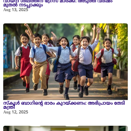
വായന ശീലത്തിന് ഗ്രേസ് മാർക്ക്: അടുത്ത വർഷം
മുതൽ നടപ്പാക്കും
Aug 13, 2025
സ്കൂൾ ബാഗിന്റെ ഭാരം കുറയ്ക്കണം: അഭിപ്രായം തേടി
മന്ത്രി
Aug 12, 2025