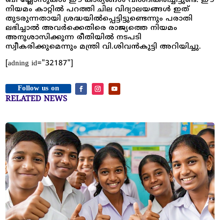
ബി ക്ലോസുകൾ ഈ കാര്യങ്ങൾ വിശദീകരിച്ചിട്ടുണ്ട്. ഈ
നിയമം കാറ്റിൽ പറത്തി ചില വിദ്യാലയങ്ങൾ ഇത്
തുടരുന്നതായി ശ്രദ്ധയിൽപ്പെട്ടിട്ടുണ്ടെന്നും പരാതി
ലഭിച്ചാൽ അവർക്കെതിരെ രാജ്യത്തെ നിയമം
അനുശാസിക്കുന്ന രീതിയിൽ നടപടി
സ്വീകരിക്കുമെന്നും മന്ത്രി വി.ശിവൻകുട്ടി അറിയിച്ചു.
[adning id="32187"]
Follow us on
RELATED NEWS