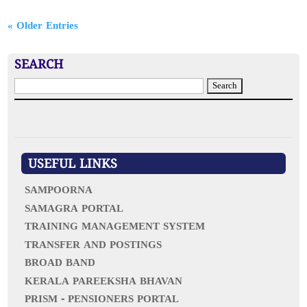
« Older Entries
SEARCH
S
e
a
r
c
h
f
USEFUL LINKS
o
r
SAMPOORNA
:
SAMAGRA PORTAL
TRAINING MANAGEMENT SYSTEM
TRANSFER AND POSTINGS
BROAD BAND
KERALA PAREEKSHA BHAVAN
PRISM - PENSIONERS PORTAL