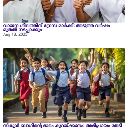
വായന ശീലത്തിന് ഗ്രേസ് മാർക്ക്: അടുത്ത വർഷം
മുതൽ നടപ്പാക്കും
Aug 13, 2025
സ്കൂൾ ബാഗിന്റെ ഭാരം കുറയ്ക്കണം: അഭിപ്രായം തേടി