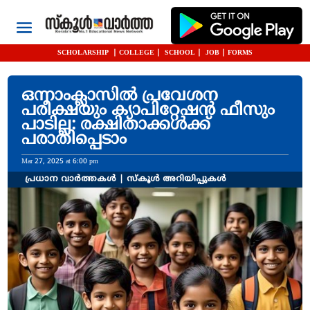
SCHOLARSHIP
|
COLLEGE
|
SCHOOL
|
JOB
|
FORMS
ഒന്നാംക്ലാസിൽ പ്രവേശന
പരീക്ഷയും ക്യാപിറ്റേഷൻ ഫീസും
പാടില്ല: രക്ഷിതാക്കൾക്ക്
പരാതിപ്പെടാം
Mar 27, 2025 at 6:00 pm
പ്രധാന വാർത്തകൾ
|
സ്കൂൾ അറിയിപ്പുകൾ