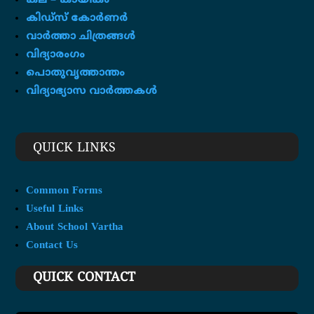
കല – കായികം
കിഡ്സ് കോർണർ
വാർത്താ ചിത്രങ്ങൾ
വിദ്യാരംഗം
പൊതുവൃത്താന്തം
വിദ്യാഭ്യാസ വാർത്തകൾ
QUICK LINKS
Common Forms
Useful Links
About School Vartha
Contact Us
QUICK CONTACT