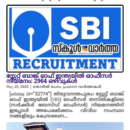
സ്റ്റേ​റ്റ് ബാ​ങ്ക് ഓ​ഫ് ഇന്ത്യയിൽ ഓഫീസർ
നിയമനം: 2964 ഒഴിവുകൾ
May 25, 2025
|
തൊഴിൽ രംഗം
,
പ്രധാന വാർത്തകൾ
[adning id="32774"] തിരുവനന്തപുരം: സ്റ്റേ​റ്റ് ബാ​ങ്ക്
ഓ​ഫ് ഇ​ന്ത്യയിൽ (SBI) ഓഫീസർ തസ്തികളിലെ
(സർക്കിൾ ബേ​സ്ഡ് ഓ​ഫി​സ​ർ​) നിയമനത്തിന്
ഇപ്പോൾ അപേക്ഷിക്കാം. വി​വി​ധ സം​സ്ഥാ​
നങ്ങളിലും കേ​​ന്ദ്ര​ഭ​ര​ണ...