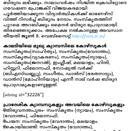
ബിരുദം ലഭിക്കും. നാലാംവര്‍ഷം നിശ്ചിത ക്രെഡിറ്റോടെ
ഗവേഷണ പ്രോജക്ട് വിജയകരമായി
പൂര്‍ത്തിയാക്കുന്ന വിദ്യാര്‍ത്ഥികള്‍ക്ക് ഓണേഴ്സ്
വിത്ത് റിസര്‍ച്ച് ബിരുദം നേടാം. സംസ്‌കൃതത്തിന്
പുറമെ അറബിക്കും മൈനര്‍ ബിരുദ പ്രോഗ്രാമായി
തിരഞ്ഞെടുക്കാം. അപേക്ഷ നൽകാനുള്ള അവസാന
തീയതി ജൂൺ 8. വെബ്സൈറ്റ്
https://ssus.ac.in/
കാലടിയിലെ മുഖ്യ ക്യാമ്പസിലെ കോഴ്സുകൾ
സംസ്‍കൃതം(സാഹിത്യം), സംസ്‍കൃതം(വേദാന്തം),
സംസ്‍കൃതം(വ്യാകരണം), സംസ്‍കൃതം(ന്യായം),
സംസ്‍കൃതം(ജനറല്‍), ഇംഗ്ലീഷ്, മലയാളം, ഹിന്ദി,
ഹിസ്റ്ററി, ഫിലോസഫി, സോഷ്യൽ വർക്ക്
(ബിഎസ്ഡബ്ല്യു), സംഗീതം, ഡാന്‍സ് (ഭരതനാട്യം),
ഡാന്‍സ് (മോഹിനിയാട്ടം) എന്നീ നാല് വര്‍ഷ ബിരുദ
പ്രോഗ്രാമുകളാണുള്ളത്.
[adning id="32226"]
പ്രാദേശിക ക്യാമ്പസുകളും അവയിലെ കോഴ്‌സുകളും
🌐തിരുവനന്തപുരം- സംസ്‍കൃതം (ന്യായം), സംസ്കൃതം
(വേദാന്തം), ഫിലോസഫി.
🌐പന്മന: സംസ്‍കൃതം (വേദാന്തം), മലയാളം.
🌐കൊയിലാണ്ടി: സംസ്‍കൃതം (വേദാന്തം),