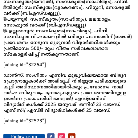
സംസ്കൃതം(ജനറല്‍), സംസ്കൃതം(സാഹിത്യം), ഹിന്ദി.
🌐തിരൂര്‍: സംസ്‍കൃതം(വ്യാകരണം), ഹിസ്റ്ററി, സോഷ്യല്‍
വര്‍ക്ക് (ബിഎസ്ഡബ്ല്യു).
🌐പയ്യന്നൂര്‍: സംസ്‍കൃതം(സാഹിത്യം), മലയാളം,
സോഷ്യല്‍ വര്‍ക്ക് (ബിഎസ്ഡബ്ല്യു)
🌐ഏറ്റുമാനൂര്‍: സംസ്‍കൃതം(സാഹിത്യം), ഹിന്ദി.
സംസ്‍കൃത വിഷയങ്ങളില്‍ ബിരുദ പഠനത്തിന് (മേജർ)
പ്രവേശനം നേടുന്ന മുഴുവന്‍ വിദ്യാര്‍ത്ഥികള്‍ക്കും
പ്രതിമാസം 500/- രൂപ വീതം സർവകലാശാല
സ്കോളര്‍ഷിപ്പ് നല്‍കുന്നതാണ്.
[adning id="32254"]
ഡാന്‍സ്, സംഗീതം എന്നിവ മുഖ്യവിഷയമായ ബിരുദ
പ്രോഗ്രാമുകള്‍ക്ക് അഭിരുചി നിര്‍ണ്ണയ പരീക്ഷയുടെ
കൂടി അടിസ്ഥാനത്തിലായിരിക്കും പ്രവേശനം. നാല്
വര്‍ഷ ബിരുദ പ്രോഗ്രാമുകളുടെ പ്രവേശനത്തിനുളള
ഉയർന്ന പ്രായപരിധി ജനറല്‍/ എസ്ഇബിസി
വിദ്യാര്‍ഥികള്‍ക്ക് 2025 ജനുവരി ഒന്നിന് 23 വയസ്.
എസ്.സി/ എസ്ടി വിദ്യാര്‍ഥികള്‍ക്ക് 25 വയസ്.
[adning id="32573"]
Follow us on