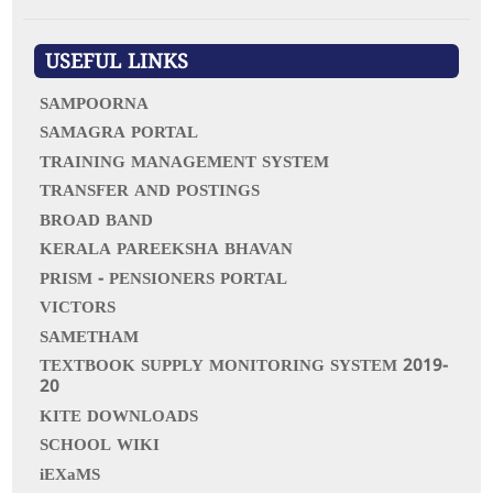
c
h
f
USEFUL LINKS
o
r
SAMPOORNA
:
SAMAGRA PORTAL
TRAINING MANAGEMENT SYSTEM
TRANSFER AND POSTINGS
BROAD BAND
KERALA PAREEKSHA BHAVAN
PRISM - PENSIONERS PORTAL
VICTORS
SAMETHAM
TEXTBOOK SUPPLY MONITORING SYSTEM 2019-
20
KITE DOWNLOADS
SCHOOL WIKI
iEXaMS