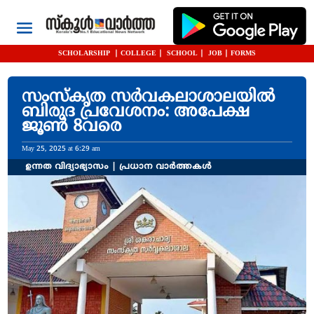
SCHOLARSHIP
|
COLLEGE
|
SCHOOL
|
JOB
|
FORMS
സംസ്‌കൃത സർവകലാശാലയിൽ
ബിരുദ പ്രവേശനം: അപേക്ഷ
ജൂൺ 8വരെ
May 25, 2025 at 6:29 am
ഉന്നത വിദ്യാഭ്യാസം
|
പ്രധാന വാർത്തകൾ