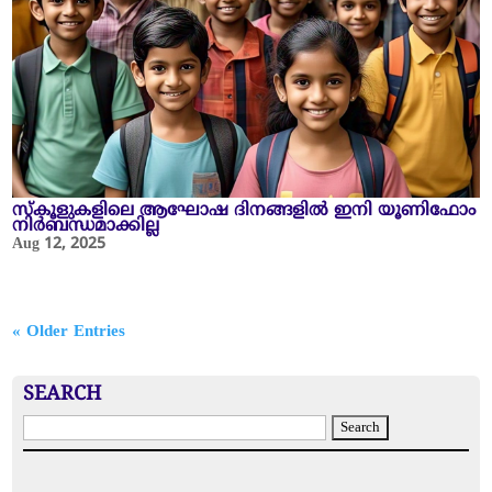
സ്‌കൂളുകളിലെ ആഘോഷ ദിനങ്ങളിൽ ഇനി യൂണിഫോം
നിർബന്ധമാക്കില്ല
Aug 12, 2025
« Older Entries
SEARCH
S
e
a
r