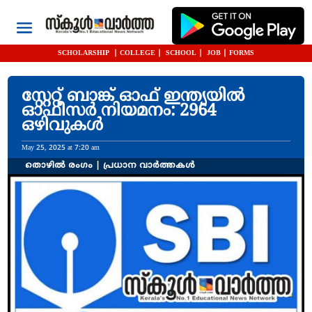
SCHOLARSHIP
|
COLLEGE
|
SCHOOL
|
JOB
|
FORMS
സ്റ്റേ​റ്റ് ബാ​ങ്ക് ഓ​ഫ് ഇന്ത്യയിൽ
ഓഫീസർ നിയമനം: 2964
ഒഴിവുകൾ
May 25, 2025 at 7:20 am
തൊഴിൽ രംഗം
|
പ്രധാന വാർത്തകൾ