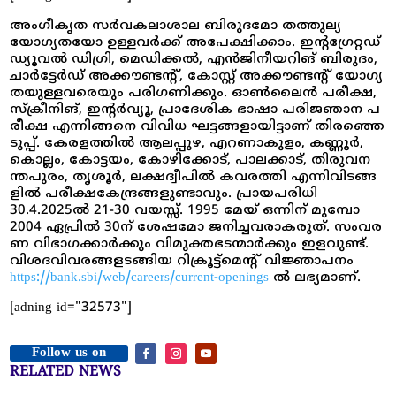
അം​ഗീ​കൃ​ത സ​ർ​വ​ക​ലാ​ശാ​ല ബി​രു​ദമോ ത​ത്തു​ല്യ
യോഗ്യതയോ ഉള്ളവർക്ക് അപേക്ഷിക്കാം. ഇ​ന്റ​ഗ്രേ​റ്റ​ഡ്
ഡ്യൂ​വ​ൽ ഡി​​ഗ്രി, മെ​ഡി​ക്ക​ൽ, എ​ൻ​ജി​നീ​യ​റി​ങ് ബി​രു​ദം,
ചാ​ർ​ട്ടേ​ർ​ഡ് അ​ക്കൗ​ണ്ട​ന്റ്, കോ​സ്റ്റ് അ​ക്കൗ​ണ്ട​ന്റ് യോ​ഗ്യ​
ത​യു​ള്ള​വ​രെ​യും പ​രി​ഗ​ണി​ക്കും. ഓ​ൺ​ലൈ​ൻ പ​രീ​ക്ഷ,
സ്ക്രീ​നി​ങ്, ഇ​ന്റ​ർ​വ്യൂ, പ്രാ​ദേ​ശി​ക ഭാ​ഷാ പ​രി​ജ​ഞാ​ന പ​
രീ​ക്ഷ എ​ന്നി​ങ്ങ​നെ വിവിധ ഘ​ട്ട​ങ്ങ​ളാ​യി​ട്ടാ​ണ് തിര​ഞ്ഞെ​
ടു​പ്പ്. കേ​ര​ള​ത്തി​ൽ ആ​ല​പ്പു​ഴ, എ​റ​ണാ​കു​ളം, ക​ണ്ണൂ​ർ,
കൊ​ല്ലം, കോ​ട്ട​യം, കോ​ഴി​ക്കോ​ട്, പാ​ല​ക്കാ​ട്, തി​രു​വ​ന​
ന്ത​പു​രം, തൃ​ശൂ​ർ, ല​ക്ഷ​ദ്വീ​പി​ൽ ക​വ​ര​ത്തി എ​ന്നി​വി​ട​ങ്ങ​
ളി​ൽ പ​രീ​ക്ഷ​കേ​ന്ദ്ര​ങ്ങ​ളു​ണ്ടാ​വും. പ്രാ​യ​പ​രി​ധി
30.4.2025ൽ 21-30 ​വ​യ​സ്സ്. 1995 മേ​യ് ഒ​ന്നി​ന് മു​മ്പോ
2004 ഏ​പ്രി​ൽ 30ന് ​ശേ​ഷ​മോ ജ​നി​ച്ച​വ​രാ​ക​രു​ത്. സം​വ​ര​
ണ വി​ഭാ​ഗ​ക്കാ​ർ​ക്കും വി​മു​ക്ത​ഭ​ട​ന്മാ​ർ​ക്കും ഇ​ള​വു​ണ്ട്.
വി​ശ​ദ​വി​വ​ര​ങ്ങ​ള​ട​ങ്ങി​യ റി​ക്രൂ​ട്ട്മെ​ന്റ് വി​ജ്ഞാ​പ​നം
https://bank.sbi/web/careers/current-openings
ൽ ലഭ്യമാണ്.
[adning id="32573"]
Follow us on
RELATED NEWS