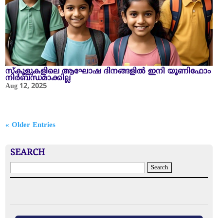
സ്‌കൂളുകളിലെ ആഘോഷ ദിനങ്ങളിൽ ഇനി യൂണിഫോം
നിർബന്ധമാക്കില്ല
Aug 12, 2025
« Older Entries
SEARCH
S
e
a
r
c
h