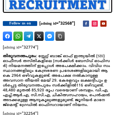
Follow us on
[adning id="32568"]
[adning id="32774"]
തിരുവനന്തപുരം
: സ്റ്റേ​റ്റ് ബാ​ങ്ക് ഓ​ഫ് ഇ​ന്ത്യയിൽ (SBI)
ഓഫീസർ തസ്തികളിലെ (സർക്കിൾ ബേ​സ്ഡ് ഓ​ഫി​സ​
ർ​) നിയമനത്തിന് ഇപ്പോൾ അപേക്ഷിക്കാം. വി​വി​ധ സം​
സ്ഥാ​നങ്ങളിലും കേ​​ന്ദ്ര​ഭ​ര​ണ പ്ര​ദേ​ശ​ങ്ങളി​ലു​മായി ആ​
കെ 2964 ഒ​ഴി​വു​ക​ളു​ണ്ട്. അപേക്ഷ നൽകാനുള്ള
അവസാന തീയതി മേയ് 29. കേ​ര​ള​വും ല​ക്ഷ​ദ്വീ​പും ഉ​
ൾപ്പെ​ട്ട തി​രു​വ​ന​ന്ത​പു​രം സ​ർ​ക്കി​ളി​ൽ116 ഒ​ഴി​വു​ണ്ട്.
48,480 മുതൽ 85,920 രൂ​പ വരെയാണ് ശമ്പളം. ഡി.​എ,
എ​ച്ച്.​ആ​ർ.​എ, സി.​സി.​എ, ചി​കി​ത്സ​സ​ഹാ​യം, പെ​ൻ​ഷ​ൻ
അ​ട​ക്ക​മു​ള്ള ആ​നു​കൂ​ല്യ​ങ്ങ​ളു​മു​ണ്ട്. ജൂനി​യ​ർ മാ​നേ​
ജ്മെ​ന്റ് ഗ്രേ​ഡി​ൽ ഓ​ഫി​സ​റാ​യാണ് നി​യ​നം.
[adning id="32254"]