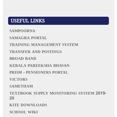
a
r
c
h
f
USEFUL LINKS
o
r
SAMPOORNA
:
SAMAGRA PORTAL
TRAINING MANAGEMENT SYSTEM
TRANSFER AND POSTINGS
BROAD BAND
KERALA PAREEKSHA BHAVAN
PRISM - PENSIONERS PORTAL
VICTORS
SAMETHAM
TEXTBOOK SUPPLY MONITORING SYSTEM 2019-
20
KITE DOWNLOADS
SCHOOL WIKI