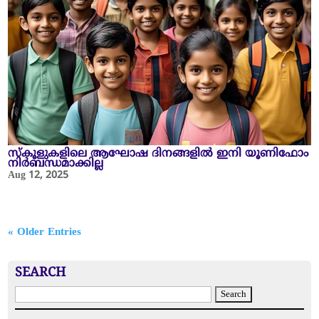
സ്‌കൂളുകളിലെ ആഘോഷ ദിനങ്ങളിൽ ഇനി യൂണിഫോം
നിർബന്ധമാക്കില്ല
Aug 12, 2025
« Older Entries
SEARCH
S
e