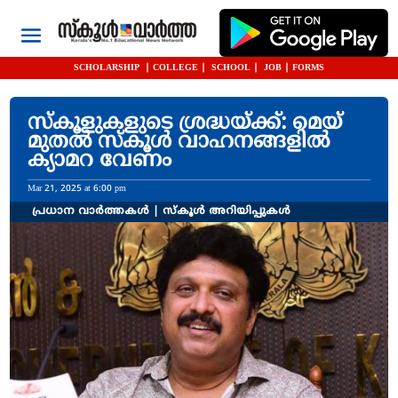
SCHOLARSHIP
|
COLLEGE
|
SCHOOL
|
JOB
|
FORMS
സ്കൂളുകളുടെ ശ്രദ്ധയ്ക്ക്: മെയ്
മുതൽ സ്കൂൾ വാഹനങ്ങളിൽ
ക്യാമറ വേണം
Mar 21, 2025 at 6:00 pm
പ്രധാന വാർത്തകൾ
|
സ്കൂൾ അറിയിപ്പുകൾ