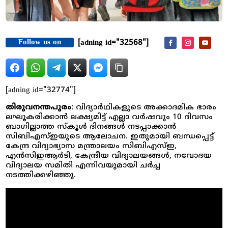
Follow us on
[adning id="32568"]
[adning id="32774"]
തിരുവനന്തപുരം
: വിദ്യാർഥികളുടെ അക്കാദമിക ഭാരം
ലഘൂകരിക്കാൻ ലക്ഷ്യമിട്ട് എല്ലാ വർഷവും 10 ദിവസം
ബാഗില്ലാത്ത സ്കൂൾ ദിനങ്ങൾ നടപ്പാക്കാൻ
സിബിഎസ്ഇയുടെ ആലോചന. ഇതുമായി ബന്ധപ്പെട്ട്
കേന്ദ്ര വിദ്യാഭ്യാസ മ​ന്ത്രാലയം സിബിഎസ്ഇ,
എൻസിഇആർടി, കേന്ദ്രീയ വിദ്യാലയങ്ങൾ, ​നവോദയ
വിദ്യാലയ സമിതി എന്നിവയുമായി ചർച്ച
നടത്തിക്കഴിഞ്ഞു.