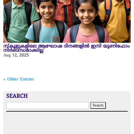
സ്‌കൂളുകളിലെ ആഘോഷ ദിനങ്ങളിൽ ഇനി യൂണിഫോം
നിർബന്ധമാക്കില്ല
Aug 12, 2025
« Older Entries
SEARCH
S
e
a
r
c
h