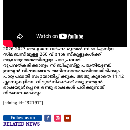
2026-2027 അധ്യയന വർഷം മുതൽ സിബിഎസ്ഇ
സിലബസിലുള്ള 260 വിദേശ സ്കൂളുകൾക്ക്
ആഗോളതലത്തിലുള്ള പാഠ്യപദ്ധതി
രൂപവത്കരിക്കാനും സിബിഎസ്ഇ പദ്ധതിയുണ്ട്.
ഇന്ത്യൻ വിഷയങ്ങൾ അടിസ്ഥാനമാക്കിയായിരിക്കും
പാഠ്യപദ്ധതി സംയോജിപ്പിക്കുക. അതു കൂടാതെ 11,12
ക്ലാസുകളിലെ വിദ്യാർഥികൾക്ക് ഒരു ഇന്ത്യൻ
ഭാഷയുൾപ്പെടെ രണ്ടു ഭാഷകൾ പഠിക്കുന്നത്
നിർബന്ധമാക്കും.
[adning id="32197"]
Follow us on
RELATED NEWS