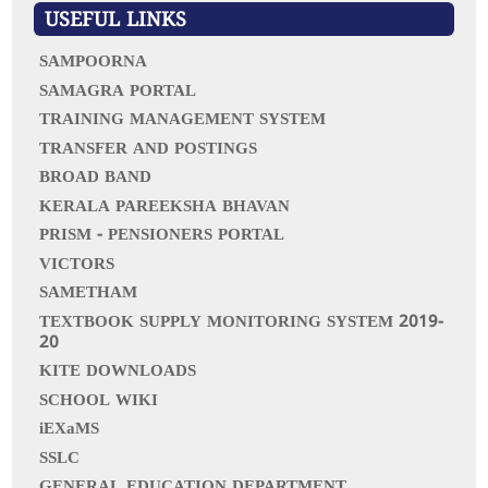
f
USEFUL LINKS
o
r
SAMPOORNA
:
SAMAGRA PORTAL
TRAINING MANAGEMENT SYSTEM
TRANSFER AND POSTINGS
BROAD BAND
KERALA PAREEKSHA BHAVAN
PRISM - PENSIONERS PORTAL
VICTORS
SAMETHAM
TEXTBOOK SUPPLY MONITORING SYSTEM 2019-
20
KITE DOWNLOADS
SCHOOL WIKI
iEXaMS
SSLC
GENERAL EDUCATION DEPARTMENT