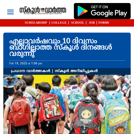
SCHOLARSHIP
|
COLLEGE
|
SCHOOL
|
JOB
|
FORMS
എല്ലാവർഷവും 10 ദിവസം
ബാഗില്ലാത്ത സ്കൂൾ ദിനങ്ങൾ
വരുന്നു
Feb 19, 2025 at 1:06 pm
പ്രധാന വാർത്തകൾ
|
സ്കൂൾ അറിയിപ്പുകൾ